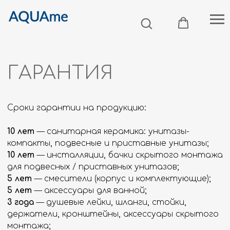
ГАРАНТИЯ
Сроки гарантии на продукцию:
10 лет
— санитарная керамика: унитазы-
компакты, подвесные и приставные унитазы;
10 лет
— инсталляции, бачки скрытого монтажа
для подвесных / приставных унитазов;
5 лет
— смесители (корпус и комплектующие);
5 лет
— аксессуары для ванной;
3 года
— душевые лейки, шланги, стойки,
держатели, кронштейны, аксессуары скрытого
монтажа;
3 года
— только керамические изделия, сиденье
для унитаза;
3 года
— клавиши смыва для инсталляций;
3 года
— сливная / наливная арматура;
3 года
— душевые ограждения (душевое
ограждение, душевая дверь, боковая панель,
шторка на ванную).;
2 года
— мебель для ванной.