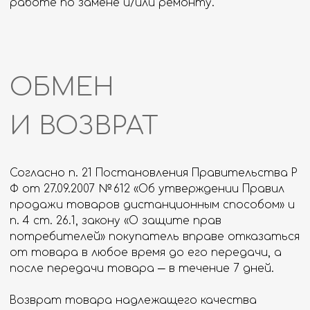
от товара в любое время до его передачи, а
после передачи товара ─ в течение 7 дней.
Возврат товара надлежащего качества
возможен в случае, если сохранены его
товарный вид, потребительские свойства, а
также документ, подтверждающий факт и
условия покупки указанного товара.
Покупатель не вправе отказаться от товара
надлежащего качества, имеющего
индивидуально-определенные свойства, если
указанный товар может быть использован
исключительно приобретающим его
потребителем.
При отказе покупателя от товара продавец
должен возвратить ему сумму, уплаченную
покупателем в соответствии с договором, за
исключением расходов продавца на доставку
от покупателя возвращенного товара, не
позднее чем через 10 дней с даты предъявления
покупателем соответствующего требования.
Мы возим товар с нескольких складов
размещенных в г. Москва и Московской области,
поэтому точный адрес возврата необходимо