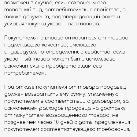
уточнять.
Для помощи в оформлении возврата,
обращайтесь, пожалуйста, по
телефону
или
электронной почте
.
Гарантия
Дизайнерам
Контакты
Доставка и оплата
Москва, Новопесчаная улица, 19к1
+7 (495) 782-78-74
info@aquame-shop.ru