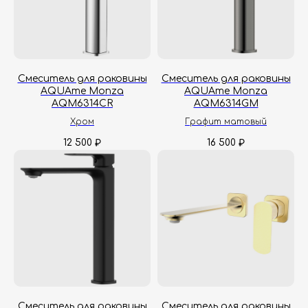
Принимаем звонки и обрабатываем
заказы с понедельника по пятницу
Смеситель для раковины
Смеситель для раковины
с 8:00 до 18:00 по Москве.
AQUAme Monza
AQUAme Monza
Онлайн-магазин работает 24/7.
AQM6314CR
AQM6314GM
Хром
Графит матовый
Политика конфиденциальности
12 500
16 500
₽
₽
Смеситель для раковины
Смеситель для раковины