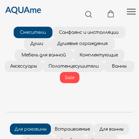
Смесители
Санфаянс и инсталляции
Души
Душевые ограждения
Мебель для ванной
Комплектующие
Аксессуары
Полотенцесушители
Ванны
Sale
Для раковины
Встраиваемые
Для ванны
Для душа
Для биде
Для кухни