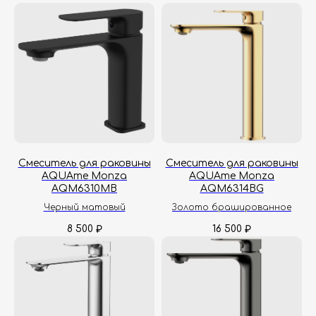
Смеситель для раковины
Смеситель для раковины
AQUAme Monza
AQUAme Monza
Гарантия
Дизайнерам
AQM6310MB
AQM6314BG
Контакты
Доставка и оплата
Черный матовый
Золото брашированное
8 500
16 500
₽
₽
Москва, Новопесчаная улица, 19к1
+7 (495) 782-78-74
info@aquame-shop.ru