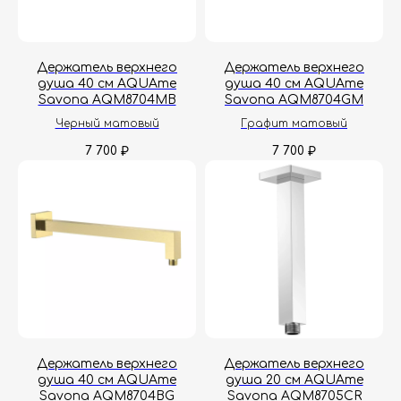
Гарантия
Дизайнерам
Контакты
Доставка и оплата
Держатель верхнего
Держатель верхнего
душа 40 см AQUAme
душа 40 см AQUAme
Москва, Новопесчаная улица, 19к1
Savona AQM8704MB
Savona AQM8704GM
Черный матовый
Графит матовый
+7 (495) 782-78-74
7 700
7 700
₽
₽
info@aquame-shop.ru
Принимаем звонки и обрабатываем
заказы с понедельника по пятницу
с 8:00 до 18:00 по Москве.
Онлайн-магазин работает 24/7.
Политика конфиденциальности
Держатель верхнего
Держатель верхнего
душа 40 см AQUAme
душа 20 см AQUAme
Savona AQM8704BG
Savona AQM8705CR