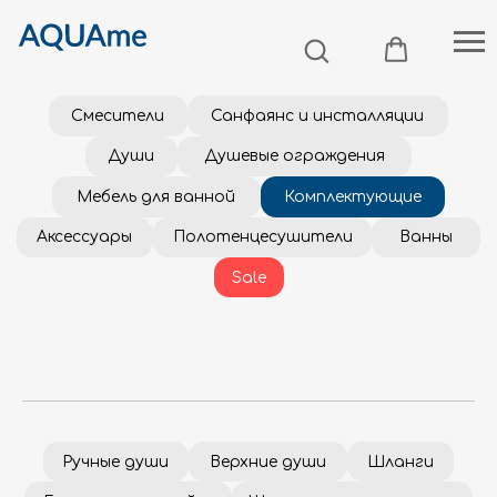
Смесители
Санфаянс и инсталляции
Души
Душевые ограждения
Мебель для ванной
Комплектующие
Аксессуары
Полотенцесушители
Ванны
Sale
Ручные души
Верхние души
Шланги
Гигиенические лейки
Шланговые подключения
Изливы
Держатели верхнего душа
Держатели ручного душа
Донные клапаны
Сифоны для раковины
Душевые штанги