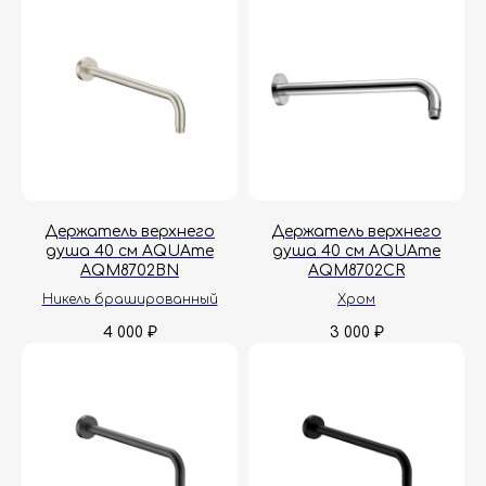
Держатель верхнего
Держатель верхнего
душа 40 см AQUAme
душа 40 см AQUAme
AQM8702BN
AQM8702CR
Никель брашированный
Хром
4 000
3 000
₽
₽