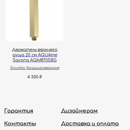
Держатель верхнего
душа 20 см AQUAme
Savona AQM8705BG
Золото брашированное
4 300
₽