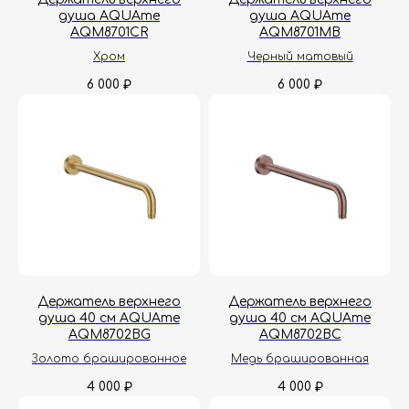
душа AQUAme
душа AQUAme
AQM8701CR
AQM8701MB
Хром
Черный матовый
6 000
6 000
₽
₽
Держатель верхнего
Держатель верхнего
душа 40 см AQUAme
душа 40 см AQUAme
AQM8702BG
AQM8702BC
Золото брашированное
Медь брашированная
4 000
4 000
₽
₽