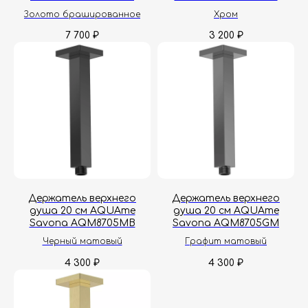
Золото брашированное
Хром
7 700
3 200
₽
₽
Держатель верхнего
Держатель верхнего
душа 20 см AQUAme
душа 20 см AQUAme
Savona AQM8705MB
Savona AQM8705GM
Черный матовый
Графит матовый
4 300
4 300
₽
₽