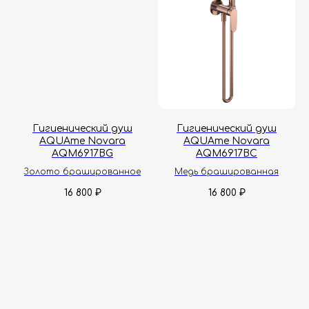
Принимаем звонки и обрабатываем
заказы с понедельника по пятницу
с 8:00 до 18:00 по Москве.
Онлайн-магазин работает 24/7.
Политика конфиденциальности
Гигиенический душ
Гигиенический душ
AQUAme Novara
AQUAme Novara
AQM6917BG
AQM6917BC
Золото брашированное
Медь брашированная
16 800
16 800
₽
₽