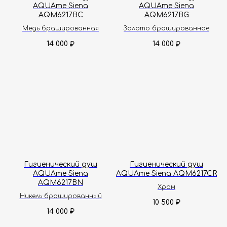
AQUAme Siena
AQUAme Siena
AQM6217BC
AQM6217BG
Медь брашированная
Золото брашированное
14 000
14 000
₽
₽
Гигиенический душ
Гигиенический душ
AQUAme Siena
AQUAme Siena AQM6217CR
AQM6217BN
Хром
Никель брашированный
10 500
₽
14 000
₽