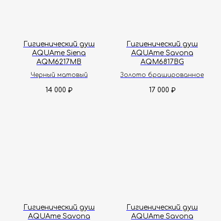
Гигиенический душ
Гигиенический душ
AQUAme Siena
AQUAme Savona
AQM6217MB
AQM6817BG
Черный матовый
Золото брашированное
14 000
17 000
₽
₽
Гигиенический душ
Гигиенический душ
AQUAme Savona
AQUAme Savona