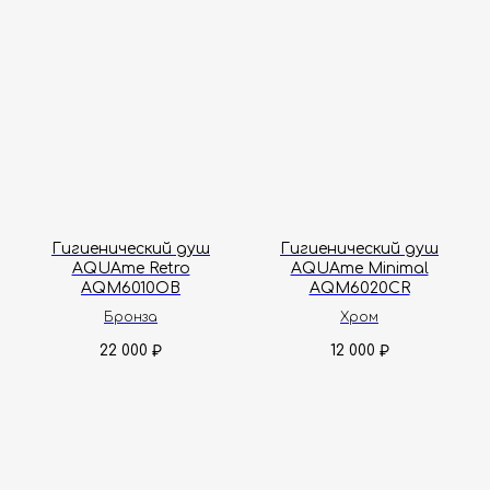
Гигиенический душ
Гигиенический душ
AQUAme Retro
AQUAme Minimal
AQM6010OB
AQM6020CR
Бронза
Хром
22 000
12 000
₽
₽