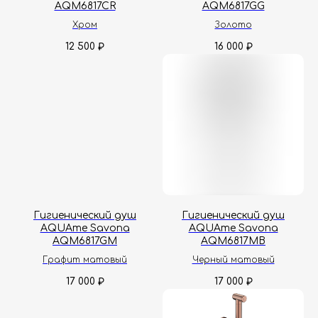
AQM6817CR
AQM6817GG
Хром
Золото
12 500
16 000
₽
₽
Гарантия
Дизайнерам
Контакты
Доставка и оплата
Москва, Новопесчаная улица, 19к1
+7 (495) 782-78-74
Гигиенический душ
Гигиенический душ
AQUAme Savona
AQUAme Savona
info@aquame-shop.ru
AQM6817GM
AQM6817MB
Графит матовый
Черный матовый
17 000
17 000
₽
₽