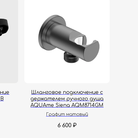
ние
Шланговое подключение с
MB
держателем ручного душа
AQUAme Siena AQM8714GM
Графит матовый
6 600
₽