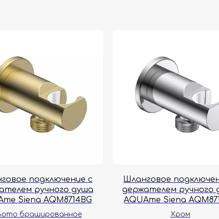
говое подключение с
Шланговое подключен
ателем ручного душа
держателем ручного 
me Siena AQM8714BG
AQUAme Siena AQM87
лото брашированное
Хром