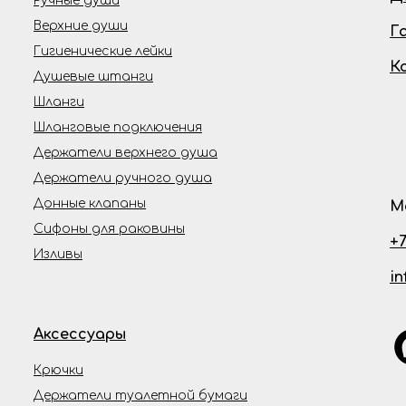
Ручные души
Верхние души
Г
Гигиенические лейки
К
Душевые штанги
Шланги
Шланговые подключения
Держатели верхнего душа
Держатели ручного душа
Донные клапаны
М
Сифоны для раковины
+7
Изливы
i
Аксессуары
Крючки
Держатели туалетной бумаги