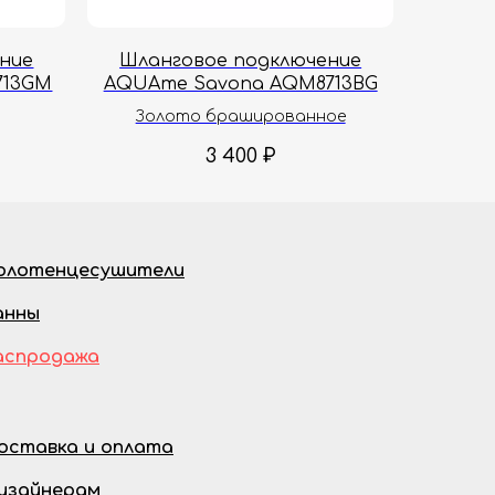
ние
Шланговое подключение
713GM
AQUAme Savona AQM8713BG
Золото брашированное
3 400
₽
олотенцесушители
анны
аспродажа
оставка и оплата
изайнерам