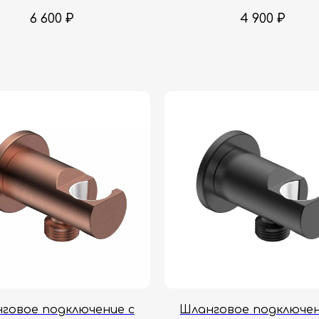
6 600
₽
4 900
₽
говое подключение с
Шланговое подключен