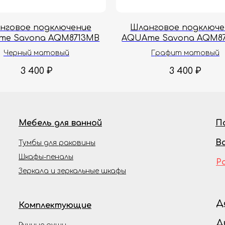
нговое подключение
Шланговое подключе
me Savona AQM8713MB
AQUAme Savona AQM8
Черный матовый
Графит матовый
3 400
₽
3 400
₽
Мебель для ванной
П
В
Тумбы для раковины
Шкафы-пеналы
Р
Зеркала и зеркальные шкафы
Д
Комплектующие
Д