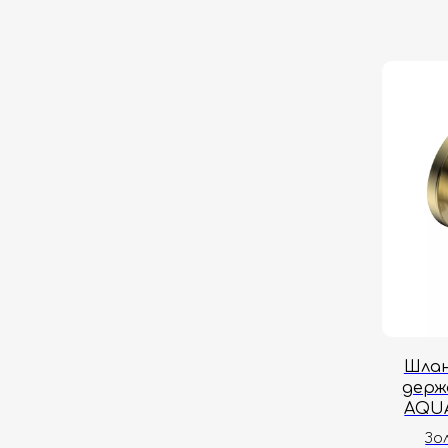
Шлан
держ
AQUA
Зо