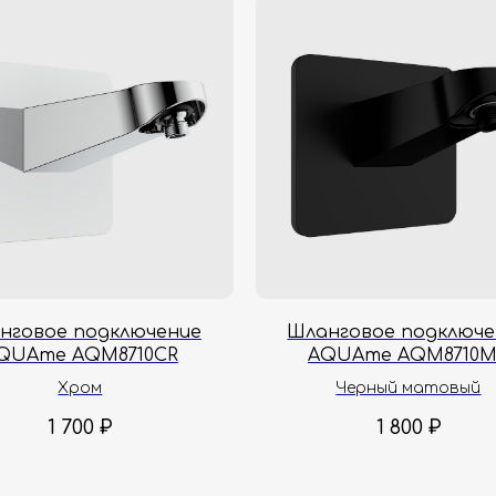
нговое подключение
Шланговое подключе
QUAme AQM8710CR
AQUAme AQM8710
Хром
Черный матовый
1 700
₽
1 800
₽