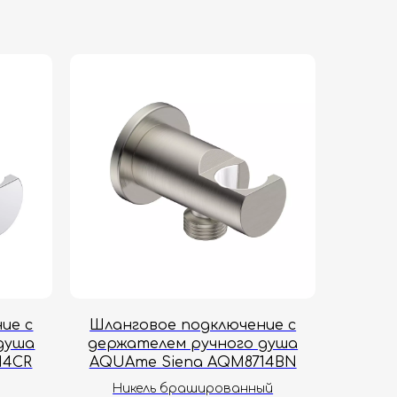
ие с
Шланговое подключение с
душа
держателем ручного душа
14CR
AQUAme Siena AQM8714BN
Никель брашированный