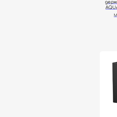
держ
AQUA
М