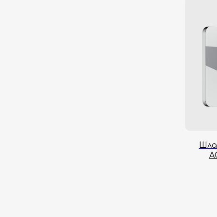
Шла
A