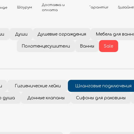
Доставка и
Шоурум
Гарантия
Дизайнерам
Контак
оплата
ии
Души
Душевые ограждения
Мебель для ванн
Полотенцесушители
Ванны
Sale
и
Гигиенические лейки
Шланговые подключения
о душа
Донные клапаны
Сифоны для раковины