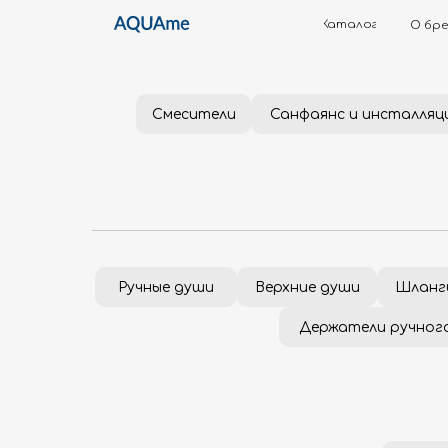
Каталог
О бренде
Смесители
Санфаянс и инсталляц
Ручные души
Верхние души
Шланг
Держатели ручног