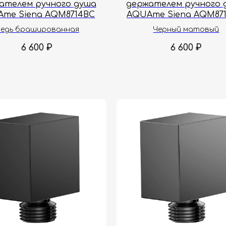
ателем ручного душа
держателем ручного 
me Siena AQM8714BC
AQUAme Siena AQM87
едь брашированная
Черный матовый
6 600
₽
6 600
₽