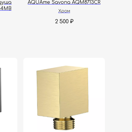
душа
AQUAme Savona AQM8713CR
14MB
Хром
2 500
₽