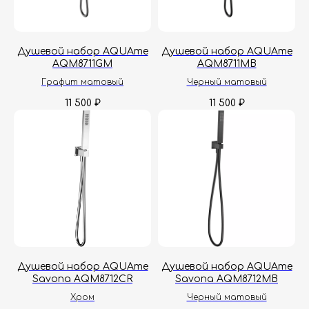
Душевой набор AQUAme
Душевой набор AQUAme
AQM8711GM
AQM8711MB
Графит матовый
Черный матовый
11 500
11 500
₽
₽
Гарантия
Дизайнерам
Контакты
Доставка и оплата
Москва, Новопесчаная улица, 19к1
+7 (495) 782-78-74
Душевой набор AQUAme
Душевой набор AQUAme
Savona AQM8712CR
Savona AQM8712MB
info@aquame-shop.ru
Хром
Черный матовый