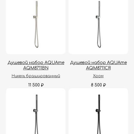
Душевой набор AQUAme
Душевой набор AQUAme
AQM8711BN
AQM8711CR
Никель брашированный
Хром
11 500
8 500
₽
₽