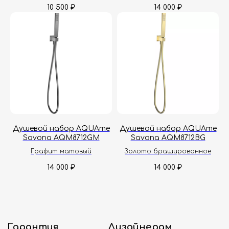
10 500
14 000
₽
₽
Принимаем звонки и обрабатываем
заказы с понедельника по пятницу
с 8:00 до 18:00 по Москве.
Онлайн-магазин работает 24/7.
Политика конфиденциальности
Душевой набор AQUAme
Душевой набор AQUAme
Savona AQM8712GM
Savona AQM8712BG
Графит матовый
Золото брашированное
14 000
14 000
₽
₽