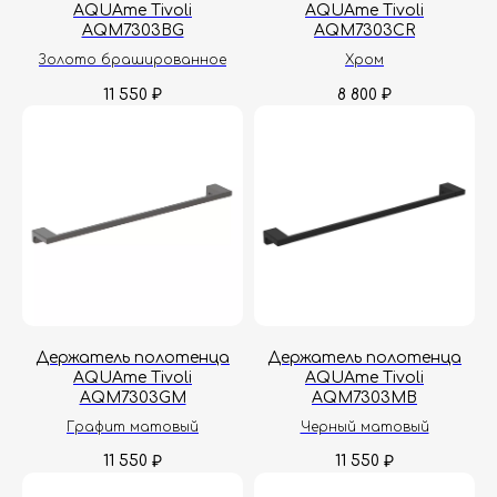
AQUAme Tivoli
AQUAme Tivoli
AQM7303BG
AQM7303CR
Золото брашированное
Хром
11 550
8 800
₽
₽
Гарантия
Дизайнерам
Контакты
Доставка и оплата
Москва, Новопесчаная улица, 19к1
Держатель полотенца
Держатель полотенца
+7 (495) 782-78-74
AQUAme Tivoli
AQUAme Tivoli
AQM7303GM
AQM7303MB
info@aquame-shop.ru
Графит матовый
Черный матовый
11 550
11 550
₽
₽