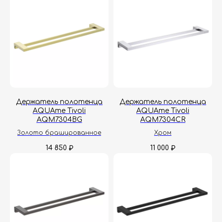
Принимаем звонки и обрабатываем
заказы с понедельника по пятницу
с 8:00 до 18:00 по Москве.
Онлайн-магазин работает 24/7.
Политика конфиденциальности
Держатель полотенца
Держатель полотенца
AQUAme Tivoli
AQUAme Tivoli
AQM7304BG
AQM7304CR
Золото брашированное
Хром
14 850
11 000
₽
₽