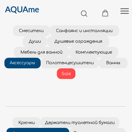
Смесители
Санфаянс и инсталляции
Души
Душевые ограждения
Мебель для ванной
Комплектующие
Аксессуары
Полотенцесушители
Ванны
Sale
Крючки
Держатели туалетной бумаги
Держатели полотенец
Полки для полотенец
Мыльницы
Стаканы
Дозаторы
Ершики
Наборы аксессуаров