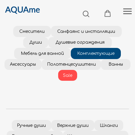
Смесители
Санфаянс и инсталляции
Души
Душевые ограждения
Мебель для ванной
Комплектующие
Аксессуары
Полотенцесушители
Ванны
Sale
Ручные души
Верхние души
Шланги
Гигиенические лейки
Шланговые подключения
Изливы
Держатели верхнего душа
Держатели ручного душа
Донные клапаны
Сифоны для раковины
Душевые штанги