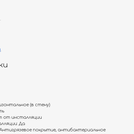
.
и
.
ки
изонтальное (в стену)
ть
ит от инсталляции
лляции: Да
 Антигрязевое покрытие, антибактериальное