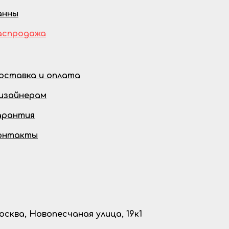
анны
аспродажа
оставка и оплата
изайнерам
арантия
онтакты
осква, Новопесчаная улица, 19к1