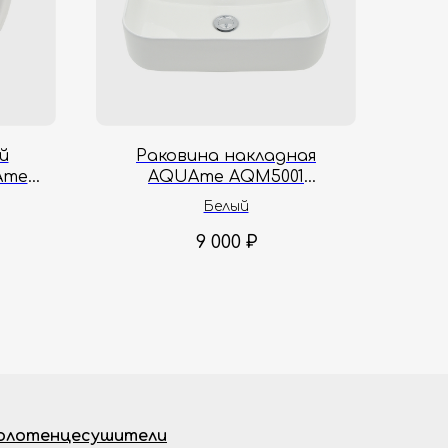
й
Раковина накладная
Ame
AQUAme AQM5001
 см
50.5х40х13.5 см
Белый
9 000
₽
олотенцесушители