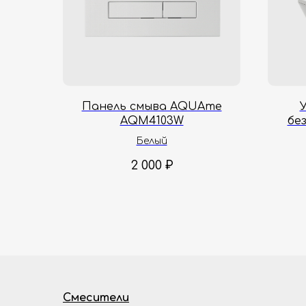
Панель смыва AQUAme
AQM4103W
бе
AQM10
Белый
2 000
₽
Смесители