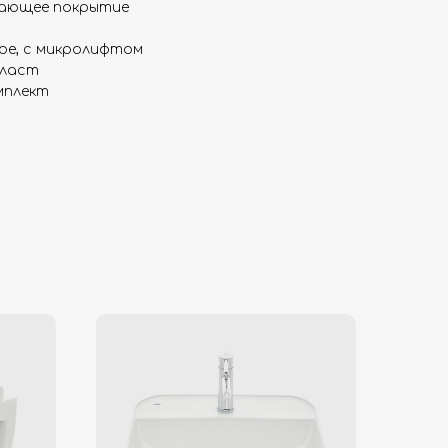
ающее покрытие
ое, с микролифтом
пласт
мплект