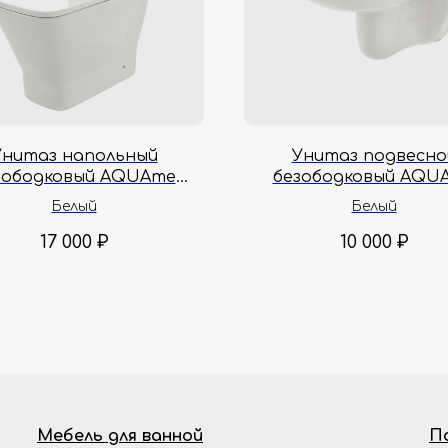
Унитаз напольный
Унитаз подвесно
зободковый AQUAme
безободковый AQU
05PRO 62x34.5x41.5 см
AQM2007 55х35х37.5
Белый
Белый
17 000
₽
10 000
₽
Мебель для ванной
П