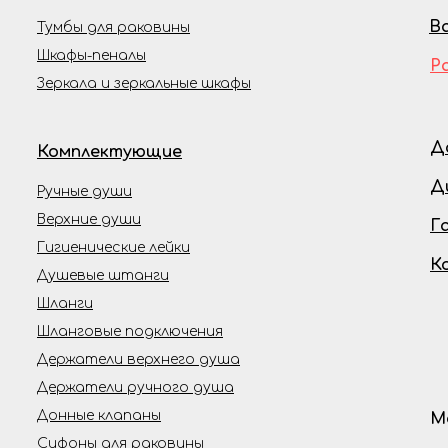
В
Тумбы для раковины
Шкафы-пеналы
Р
Зеркала и зеркальные шкафы
Д
Комплектующие
Д
Ручные души
Верхние души
Г
Гигиенические лейки
К
Душевые штанги
Шланги
Шланговые подключения
Держатели верхнего душа
Держатели ручного душа
Донные клапаны
М
Сифоны для раковины