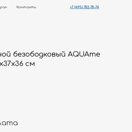
+7 (495) 782-78-74
ты
ной безободковый AQUAme
x37x36 см
лата