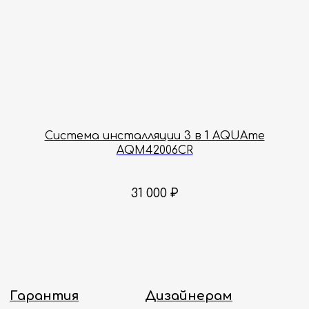
Принимаем звонки и обрабатываем
заказы с понедельника по пятницу
с 8:00 до 18:00 по Москве.
Онлайн-магазин работает 24/7.
Политика конфиденциальности
Система инсталляции 3 в 1 AQUAme
AQM42006CR
31 000
₽