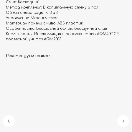
Смыв: Каскадный
Метод крепления: В капитальную стену и пол
Объем смыва воды, л: 3 и 6
Управление: Механическое
Материал панели смыва: ABS пластик
Особенности: Бесшовный бачок, бесшумный слив
Комлектация: Инсталляция с панелью смыва AQM4001CR,
подвесной унитаз AQM2003
Рекомендуем также:
Гарантия
Дизайнерам
Контакты
Доставка и оплата
Москва, Новопесчаная улица, 19к1
+7 (495) 782-78-74
info@aquame-shop.ru