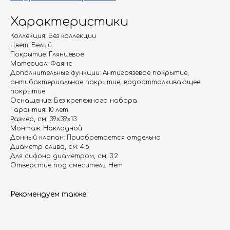
Характеристики
Коллекция: Без коллекции
Цвет: Белый
Покрытие: Глянцевое
Материал: Фаянс
Гарантия
Дизайнерам
Дополнительные функции: Антигрязевое покрытие,
Контакты
Доставка и оплата
антибактериальное покрытие, водоотталкивающее
покрытие
Оснащение: Без крепежного набора
Гарантия: 10 лет
Москва, Новопесчаная улица, 19к1
Размер, см: 39х39х13
+7 (495) 782-78-74
Монтаж: Накладной
Донный клапан: Приобретается отдельно
info@aquame-shop.ru
Диаметр слива, см: 4.5
Для сифона диаметром, см: 3.2
Отверстие под смеситель: Нет
Рекомендуем также:
Принимаем звонки и обрабатываем
заказы с понедельника по пятницу
с 8:00 до 18:00 по Москве.