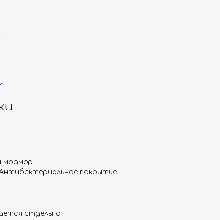
.
и
.
ки
й мрамор
 Антибактериальное покрытие
ается отдельно