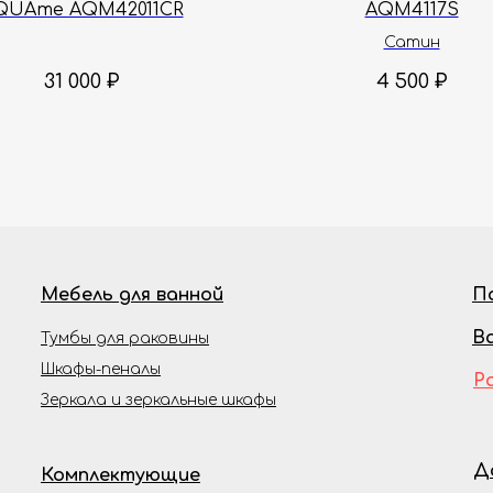
QUAme AQM42011CR
AQM4117S
Сатин
31 000
₽
4 500
₽
Мебель для ванной
П
В
Тумбы для раковины
Шкафы-пеналы
Р
Зеркала и зеркальные шкафы
Д
Комплектующие