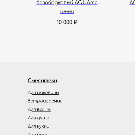
безободковый AQUAme
A
AQM2005 48.5x36x36 см
Белый
10 000
₽
Смесители
Для раковины
Встраиваемые
Для ванны
Для душа
Для кухни
Для биде