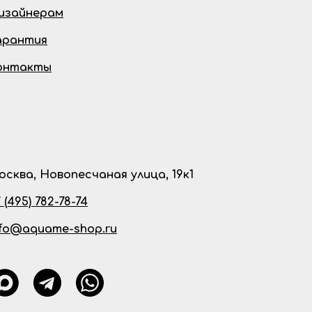
изайнерам
арантия
онтакты
осква, Новопесчаная улица, 19к1
 (495) 782-78-74
nfo@aquame-shop.ru