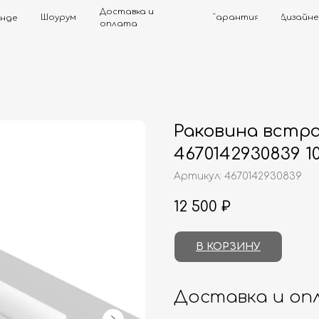
Доставка и
Шоурум
Гарантия
Дизайнерам
Контак
оплата
Раковина встра
4670142930839 1
Артикул:
4670142930839
12 500
₽
В КОРЗИНУ
Доставка и оп