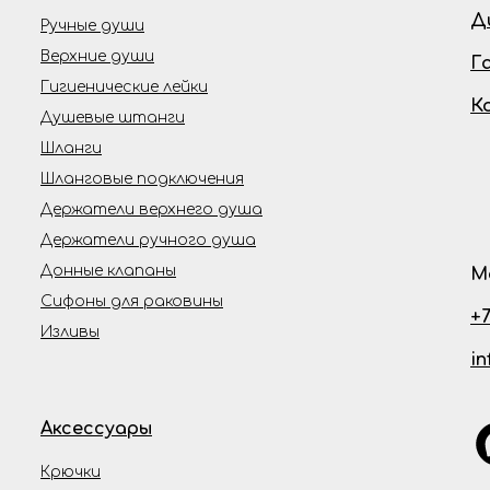
Д
Ручные души
Верхние души
Г
Гигиенические лейки
К
Душевые штанги
Шланги
Шланговые подключения
Держатели верхнего душа
Держатели ручного душа
Донные клапаны
М
Сифоны для раковины
+7
Изливы
i
Аксессуары
Крючки