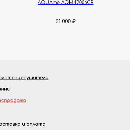
AQUAme AQM42006CR
31 000
₽
олотенцесушители
анны
аспродажа
оставка и оплата