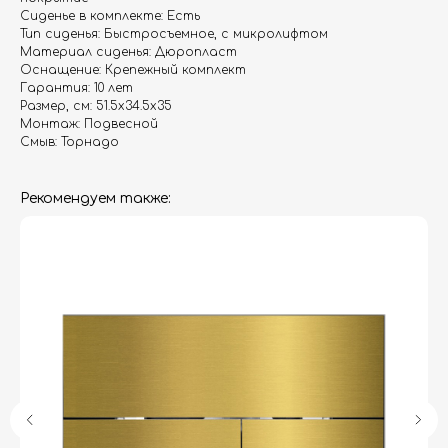
Сиденье в комплекте: Есть
Тип сиденья: Быстросъемное, с микролифтом
Материал сиденья: Дюропласт
Оснащение: Крепежный комплект
Гарантия: 10 лет
Размер, см: 51.5x34.5x35
Монтаж: Подвесной
Смыв: Торнадо
Рекомендуем также:
Гарантия
Дизайнерам
Контакты
Доставка и оплата
Москва, Новопесчаная улица, 19к1
+7 (495) 782-78-74
info@aquame-shop.ru