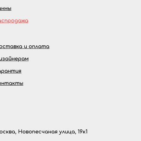
анны
аспродажа
оставка и оплата
изайнерам
арантия
онтакты
осква, Новопесчаная улица, 19к1