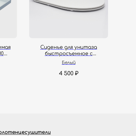
емая
Сиденье для унитаза
80
быстросъемное с
4 см
микролифтом AQUAme
Белый
AQM1203
4 500
₽
олотенцесушители