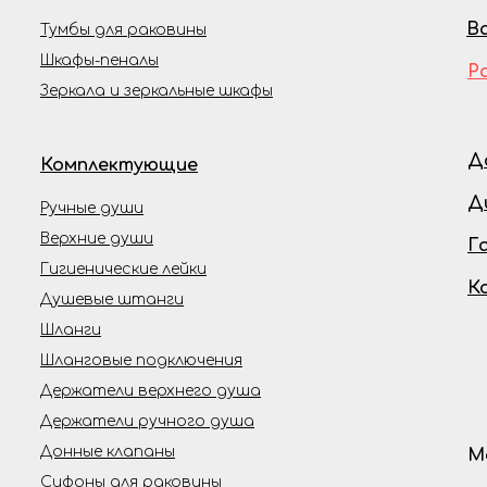
В
Тумбы для раковины
Шкафы-пеналы
Р
Зеркала и зеркальные шкафы
Д
Комплектующие
Д
Ручные души
Верхние души
Г
Гигиенические лейки
К
Душевые штанги
Шланги
Шланговые подключения
Держатели верхнего душа
Держатели ручного душа
Донные клапаны
М
Сифоны для раковины