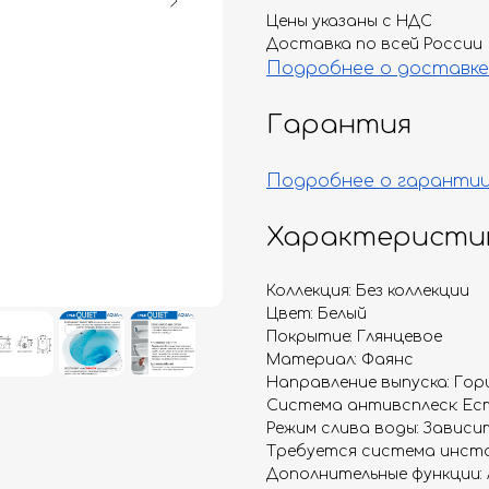
Цены указаны с НДС
Доставка по всей России
Подробнее о доставке
Гарантия
Подробнее о гаранти
Характеристи
Коллекция: Без коллекции
Цвет: Белый
Покрытие: Глянцевое
Материал: Фаянс
Направление выпуска: Гор
Система антивсплеск: Ес
Режим слива воды: Завис
Требуется система инста
Дополнительные функции: