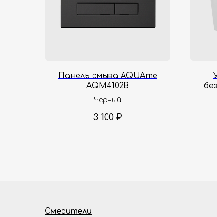
Панель смыва AQUAme
AQM4102B
бе
AQM
Черный
3 100
₽
Смесители