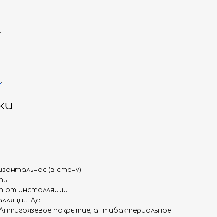
.
и
.
ки
изонтальное (в стену)
ть
ит от инсталляции
лляции: Да
 Антигрязевое покрытие, антибактериальное