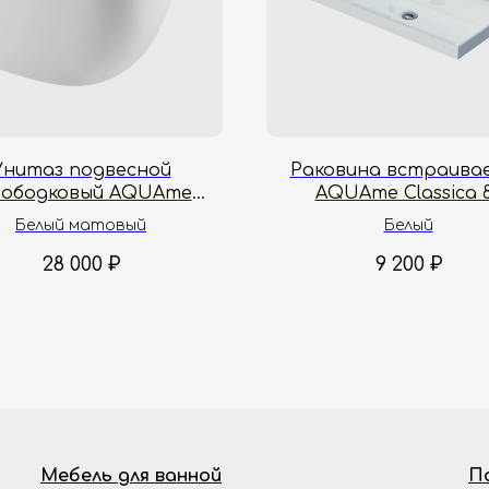
Унитаз подвесной
Раковина встраива
зободковый AQUAme
AQUAme Classica 
2002MW 49х36х37 см
4627173210188 80х45х1
Белый матовый
Белый
28 000
₽
9 200
₽
Мебель для ванной
П