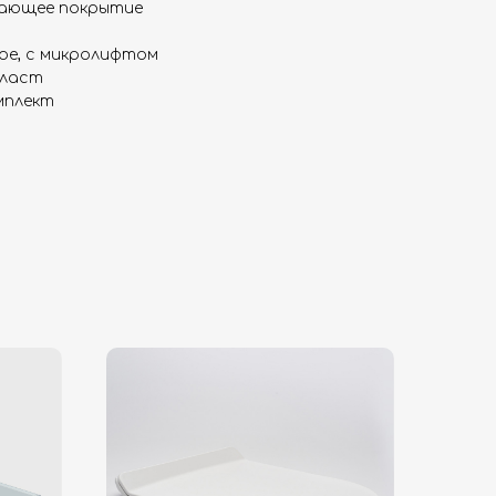
ающее покрытие
ое, с микролифтом
пласт
мплект