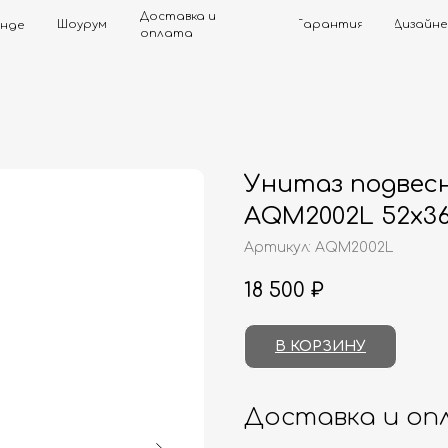
Доставка и
Шоурум
Гарантия
Дизайнерам
Контак
оплата
Унитаз подвес
AQM2002L 52x36
Артикул:
AQM2002L
18 500
₽
В КОРЗИНУ
Доставка и оп