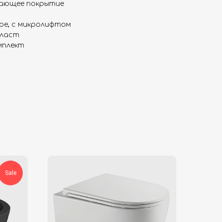
ающее покрытие
ое, с микролифтом
пласт
мплект
Sale