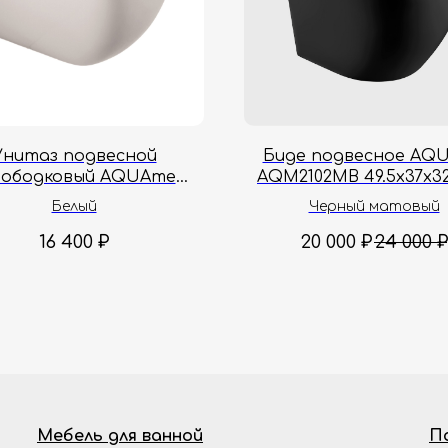
Унитаз подвесной
Биде подвесное AQ
зободковый AQUAme
AQM2102MB 49.5x37x32
giene AQM2020PRO-H
Белый
Черный матовый
51.5x34.5x35 см
16 400
₽
20 000
₽
24 000
₽
Мебель для ванной
П