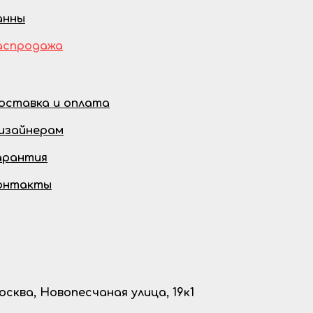
анны
аспродажа
оставка и оплата
изайнерам
арантия
онтакты
осква, Новопесчаная улица, 19к1