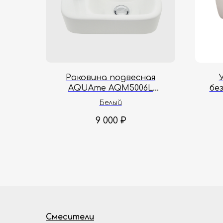
Раковина подвесная
AQUAme AQM5006L
бе
37.5х24.5х13.5 см
Hy
Белый
9 000
₽
Смесители