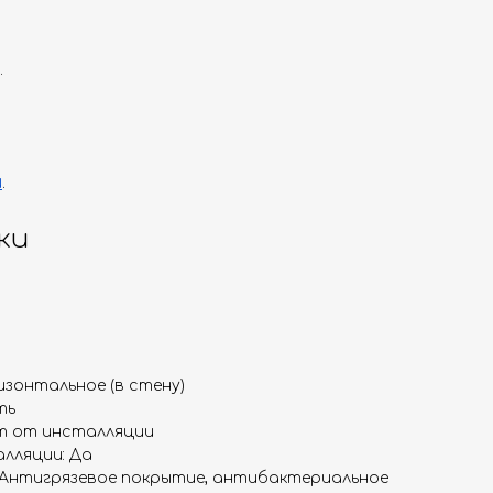
.
и
.
ки
изонтальное (в стену)
ть
ит от инсталляции
лляции: Да
 Антигрязевое покрытие, антибактериальное