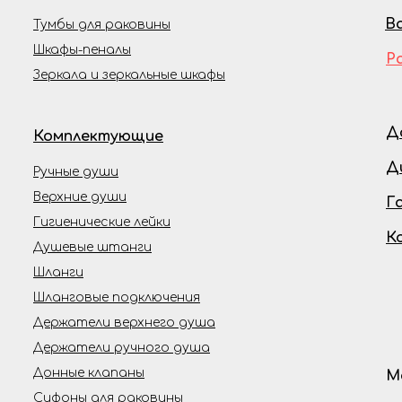
В
Тумбы для раковины
Шкафы-пеналы
Р
Зеркала и зеркальные шкафы
Д
Комплектующие
Д
Ручные души
Верхние души
Г
Гигиенические лейки
К
Душевые штанги
Шланги
Шланговые подключения
Держатели верхнего душа
Держатели ручного душа
Донные клапаны
М
Сифоны для раковины