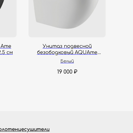
UAme
Унитаз подвесной
.5 см
безободковый AQUAme
AQM2014PRO 52х36х40 см
Белый
19 000
₽
олотенцесушители