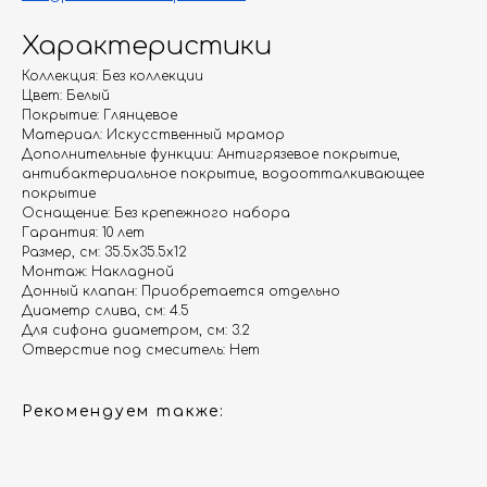
Характеристики
Коллекция: Без коллекции
Цвет: Белый
Покрытие: Глянцевое
Материал: Искусственный мрамор
Гарантия
Дизайнерам
Дополнительные функции: Антигрязевое покрытие,
Контакты
Доставка и оплата
антибактериальное покрытие, водоотталкивающее
покрытие
Оснащение: Без крепежного набора
Гарантия: 10 лет
Москва, Новопесчаная улица, 19к1
Размер, см: 35.5х35.5х12
+7 (495) 782-78-74
Монтаж: Накладной
Донный клапан: Приобретается отдельно
info@aquame-shop.ru
Диаметр слива, см: 4.5
Для сифона диаметром, см: 3.2
Отверстие под смеситель: Нет
Рекомендуем также:
Принимаем звонки и обрабатываем
заказы с понедельника по пятницу
с 8:00 до 18:00 по Москве.