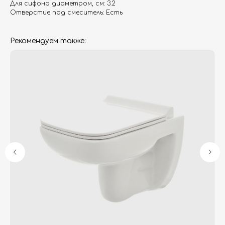
Для сифона диаметром, см: 3.2
Отверстие под смеситель: Есть
Рекомендуем также:
Гарантия
Дизайнерам
Контакты
Доставка и оплата
Москва, Новопесчаная улица, 19к1
+7 (495) 782-78-74
info@aquame-shop.ru
Принимаем звонки и обрабатываем