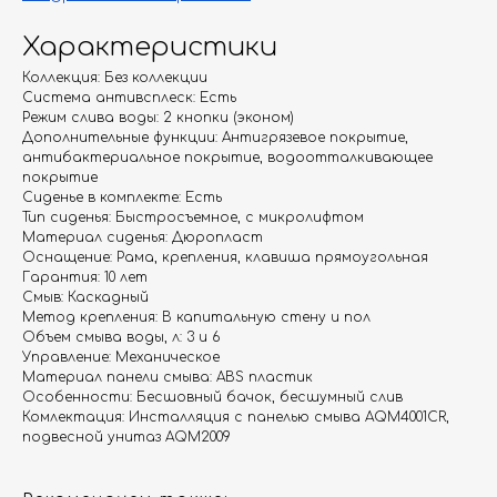
Характеристики
Коллекция: Без коллекции
Система антивсплеск: Есть
Режим слива воды: 2 кнопки (эконом)
Дополнительные функции: Антигрязевое покрытие,
антибактериальное покрытие, водоотталкивающее
покрытие
Гарантия
Дизайнерам
Сиденье в комплекте: Есть
Тип сиденья: Быстросъемное, с микролифтом
Контакты
Доставка и оплата
Материал сиденья: Дюропласт
Оснащение: Рама, крепления, клавиша прямоугольная
Гарантия: 10 лет
Москва, Новопесчаная улица, 19к1
Смыв: Каскадный
Метод крепления: В капитальную стену и пол
+7 (495) 782-78-74
Объем смыва воды, л: 3 и 6
Управление: Механическое
info@aquame-shop.ru
Материал панели смыва: ABS пластик
Особенности: Бесшовный бачок, бесшумный слив
Комлектация: Инсталляция с панелью смыва AQM4001CR,
подвесной унитаз AQM2009