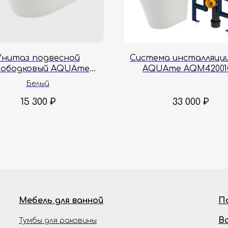
Унитаз подвесной
Система инсталляции 
зободковый AQUAme
AQUAme AQM42001
001 51.5x35.5x36.5 см
Белый
15 300
₽
33 000
₽
Мебель для ванной
П
В
Тумбы для раковины