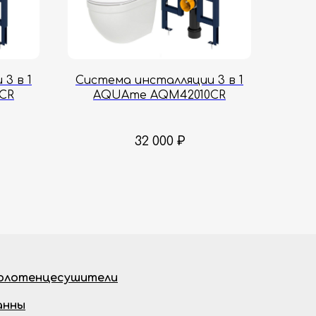
3 в 1
Система инсталляции 3 в 1
CR
AQUAme AQM42010CR
32 000
₽
олотенцесушители
анны