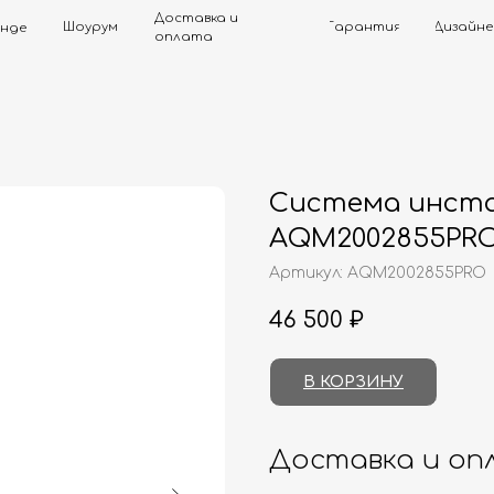
Доставка и
Шоурум
Гарантия
Дизайнерам
Контак
оплата
Система инста
AQM2002855PR
Артикул:
AQM2002855PRO
46 500
₽
В КОРЗИНУ
Доставка и оп