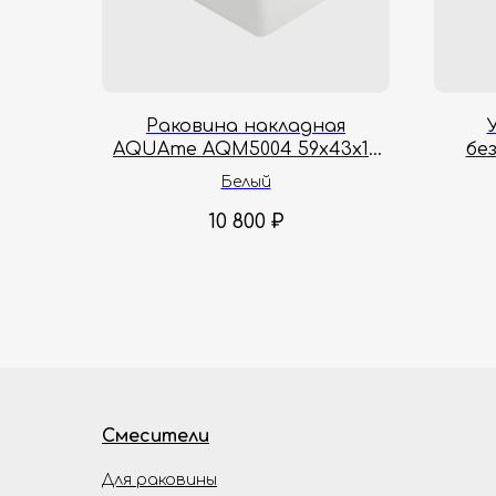
Раковина накладная
AQUAme AQM5004 59х43х12
бе
см
AQM2
Белый
10 800
₽
Смесители
Для раковины