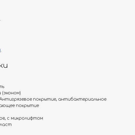
.
и
.
ки
ть
 (эконом)
 Антигрязевое покрытие, антибактериальное
ающее покрытие
ое, с микролифтом
пласт