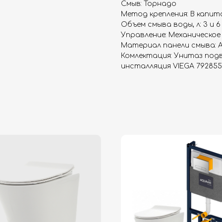
Смыв: Торнадо
Метод крепления: В капит
Объем смыва воды, л: 3 и 6
Управление: Механическое
Материал панели смыва: 
Комлектация: Унитаз под
инсталляция VIEGA 792855