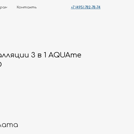
+7 (495) 782-78-74
ты
лляции 3 в 1 AQUAme
O
лата