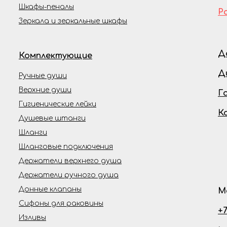
Шкафы-пеналы
Р
Зеркала и зеркальные шкафы
Д
Комплектующие
Д
Ручные души
Верхние души
Г
Гигиенические лейки
К
Душевые штанги
Шланги
Шланговые подключения
Держатели верхнего душа
Держатели ручного душа
Донные клапаны
М
Сифоны для раковины
+7
Изливы