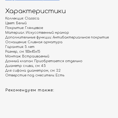
Характеристики
Коллекция: Classica
Цвет: Белый
Гарантия
Дизайнерам
Покрытие: Глянцевое
Материал: Искусственный мрамор
Контакты
Доставка и оплата
Дополнительные функции: Антибактериальное покрытие
Оснащение: Сливная арматура
Гарантия: 5 лет
Москва, Новопесчаная улица, 19к1
Размер, см: 100х45х15
Монтаж: Встраиваемый
+7 (495) 782-78-74
Донный клапан: Приобретается отдельно
Диаметр слива, см: 4.5
info@aquame-shop.ru
Для сифона диаметром, см: 3.2
Отверстие под смеситель: Есть
Рекомендуем также:
Принимаем звонки и обрабатываем
заказы с понедельника по пятницу
с 8:00 до 18:00 по Москве.
Онлайн-магазин работает 24/7.