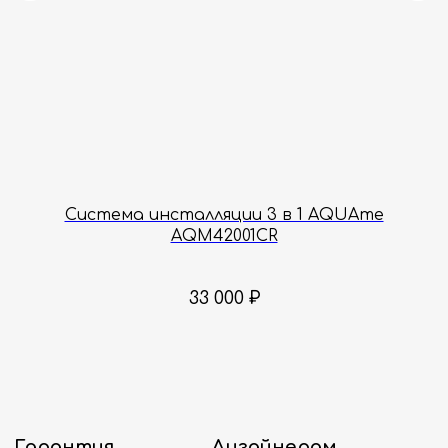
Принимаем звонки и обрабатываем
заказы с понедельника по пятницу
с 8:00 до 18:00 по Москве.
Онлайн-магазин работает 24/7.
Политика конфиденциальности
80
Система инсталляции 3 в 1 AQUAme
AQM42001CR
33 000
₽