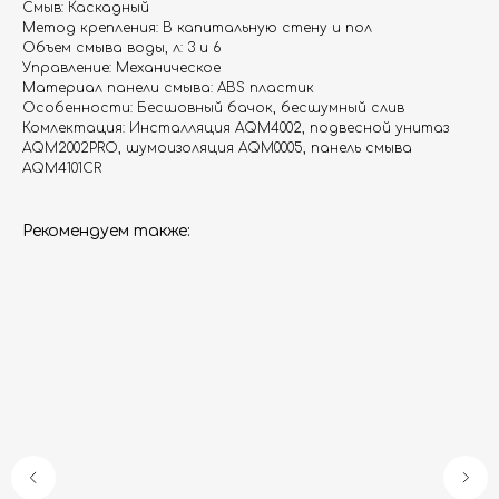
Смыв: Каскадный
Метод крепления: В капитальную стену и пол
Объем смыва воды, л: 3 и 6
Управление: Механическое
Материал панели смыва: ABS пластик
Особенности: Бесшовный бачок, бесшумный слив
Комлектация: Инсталляция AQM4002, подвесной унитаз
AQM2002PRO, шумоизоляция AQM0005, панель смыва
AQM4101CR
Рекомендуем также:
Гарантия
Дизайнерам
Контакты
Доставка и оплата
Москва, Новопесчаная улица, 19к1
+7 (495) 782-78-74
info@aquame-shop.ru