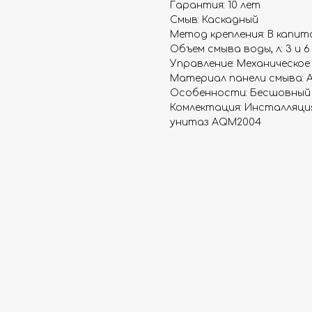
Гарантия: 10 лет
Смыв: Каскадный
Метод крепления: В капит
Объем смыва воды, л: 3 и 6
Управление: Механическое
Материал панели смыва: 
Особенности: Бесшовный 
Комлектация: Инсталляци
унитаз AQM2004