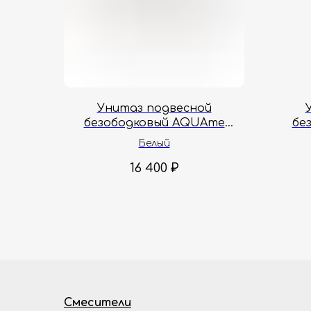
Унитаз подвесной
безободковый AQUAme
бе
Hygiene AQM2019PRO-H
AQM
Белый
50.5x34x35.5 см
16 400
₽
Смесители