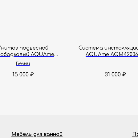
Унитаз подвесной
Система инсталляции 
зободковый AQUAme
AQUAme AQM42006
2002PRO 49x37x36 см
Белый
15 000
₽
31 000
₽
Мебель для ванной
П