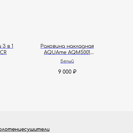
3 в 1
Раковина накладная
CR
AQUAme AQM5001
50.5х40х13.5 см
Белый
9 000
₽
олотенцесушители