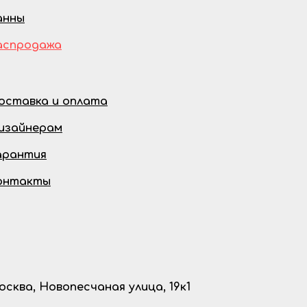
анны
аспродажа
оставка и оплата
изайнерам
арантия
онтакты
осква, Новопесчаная улица, 19к1