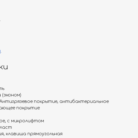
.
и
.
ки
ть
 (эконом)
 Антигрязевое покрытие, антибактериальное
ающее покрытие
ое, с микролифтом
пласт
ия, клавиша прямоугольная