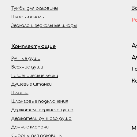
В
Тумбы для раковины
Шкафы-пеналы
Р
Зеркала и зеркальные шкафы
Д
Комплектующие
Д
Ручные души
Верхние души
Г
Гигиенические лейки
К
Душевые штанги
Шланги
Шланговые подключения
Держатели верхнего душа
Держатели ручного душа
Донные клапаны
М
Сифоны для раковины