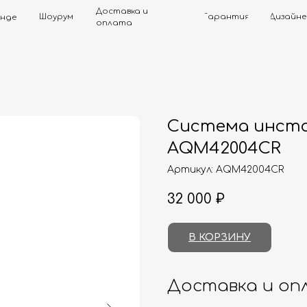
Доставка и
Шоурум
Гарантия
Дизайнерам
Контак
оплата
Система инста
AQM42004CR
Артикул:
AQM42004CR
32 000
₽
В КОРЗИНУ
Доставка и оп