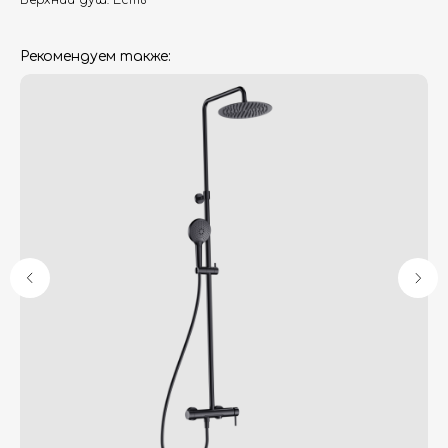
Верхний душ: Есть
Рекомендуем также:
Гарантия
Дизайнерам
Контакты
Доставка и оплата
Москва, Новопесчаная улица, 19к1
+7 (495) 782-78-74
info@aquame-shop.ru
Принимаем звонки и обрабатываем
заказы с понедельника по пятницу