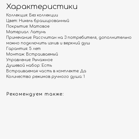
Характеристики
Коллекция: Без коллекции
Цвет: Никель брашированный
Гарантия
Дизайнерам
Покрытие: Матовое
Контакты
Доставка и оплата
Материал: Латунь
Примечание: Рассчитан на 3 потребителя, дополнительно
можно подключить излив и верхний душ
Гарантия: 5 лет
Москва, Новопесчаная улица, 19к1
Монтаж: Встраиваемый
+7 (495) 782-78-74
Управление: Рычажное
Душевой набор: Есть
info@aquame-shop.ru
Встраиваемая часть в комплекте: Да
Количество режимов ручного душа: 1
Рекомендуем также:
Принимаем звонки и обрабатываем
заказы с понедельника по пятницу
с 8:00 до 18:00 по Москве.
Онлайн-магазин работает 24/7.