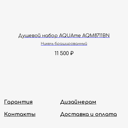
Принимаем звонки и обрабатываем
заказы с понедельника по пятницу
с 8:00 до 18:00 по Москве.
Онлайн-магазин работает 24/7.
e
Душевой набор AQUAme AQM8711BN
Политика конфиденциальности
Никель брашированный
11 500
₽