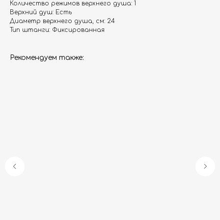
Количество режимов верхнего душа: 1
Верхний душ: Есть
Диаметр верхнего душа, см: 24
Тип штанги: Фиксированная
Рекомендуем также:
Гарантия
Дизайнерам
Контакты
Доставка и оплата
Москва, Новопесчаная улица, 19к1
+7 (495) 782-78-74
info@aquame-shop.ru