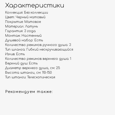
Характеристики
Коллекция: Без коллекции
Цвет: Черный матовый
Покрытие: Матовое
Материал: Латунь
Гарантия
Дизайнерам
Гарантия: 3 года
Монтаж: Настенный
Контакты
Доставка и оплата
Душевой набор: Есть
Количество режимов ручного душа: 3
Тип шланга: Гибкий нескручивающийся
Москва, Новопесчаная улица, 19к1
Излив: Есть
Количество режимов верхнего душа: 1
+7 (495) 782-78-74
Верхний душ: Есть
info@aquame-shop.ru
Диаметр верхнего душа, см: 25
Высота штанги, см: 110-150
Тип штанги: Телескопическая
Рекомендуем также:
Принимаем звонки и обрабатываем
заказы с понедельника по пятницу
с 8:00 до 18:00 по Москве.
Онлайн-магазин работает 24/7.