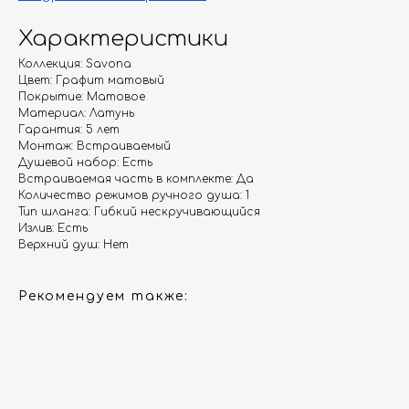
Характеристики
Коллекция: Savona
Гарантия
Дизайнерам
Цвет: Графит матовый
Покрытие: Матовое
Контакты
Доставка и оплата
Материал: Латунь
Гарантия: 5 лет
Монтаж: Встраиваемый
Москва, Новопесчаная улица, 19к1
Душевой набор: Есть
Встраиваемая часть в комплекте: Да
+7 (495) 782-78-74
Количество режимов ручного душа: 1
Тип шланга: Гибкий нескручивающийся
info@aquame-shop.ru
Излив: Есть
Верхний душ: Нет
Рекомендуем также:
Принимаем звонки и обрабатываем
заказы с понедельника по пятницу
с 8:00 до 18:00 по Москве.
Онлайн-магазин работает 24/7.