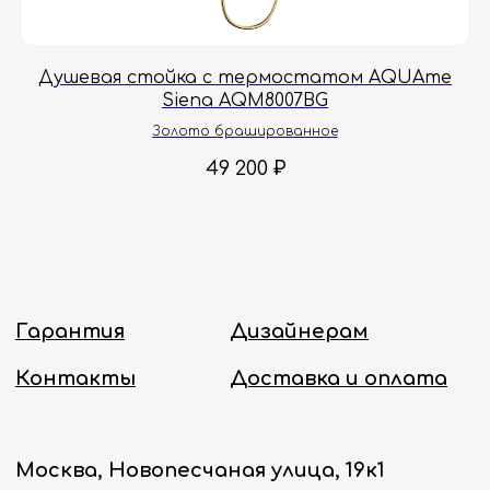
заказы с понедельника по пятницу
с 8:00 до 18:00 по Москве.
Онлайн-магазин работает 24/7.
OB
Душевая стойка с термостатом AQUAme
Д
Siena AQM8007BG
Политика конфиденциальности
Золото брашированное
49 200
₽