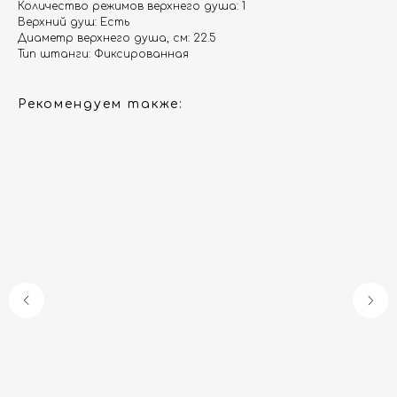
Количество режимов верхнего душа: 1
Верхний душ: Есть
Диаметр верхнего душа, см: 22.5
Тип штанги: Фиксированная
Рекомендуем также:
Гарантия
Дизайнерам
Контакты
Доставка и оплата
Москва, Новопесчаная улица, 19к1
+7 (495) 782-78-74
info@aquame-shop.ru