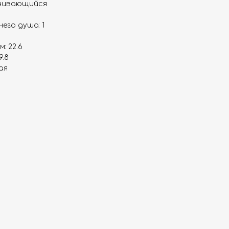
учивающийся
его душа: 1
: 22.6
9.8
ая