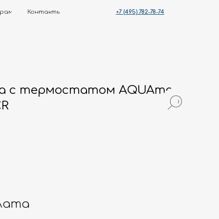
+7 (495) 782-78-74
ты
ка с термостатом AQUAme
CR
лата