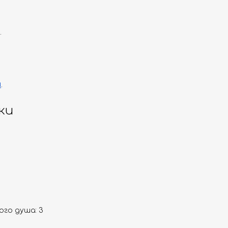
.
и
.
ки
го душа: 3