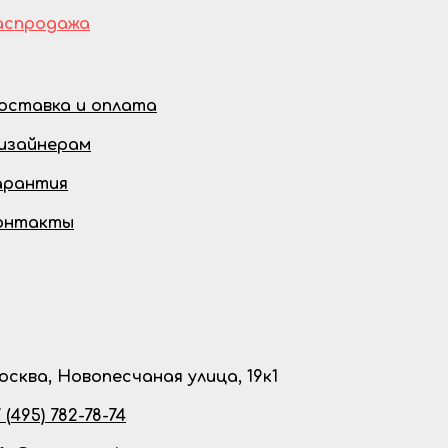
аспродажа
оставка и оплата
изайнерам
арантия
онтакты
осква, Новопесчаная улица, 19к1
 (495) 782-78-74