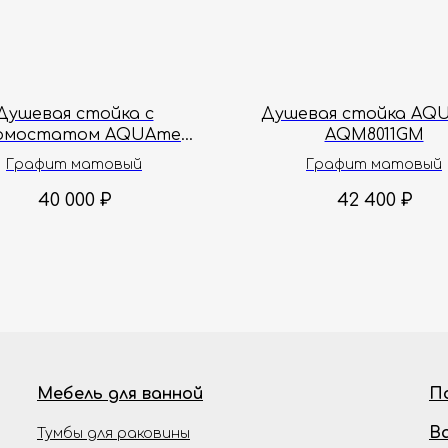
Душевая стойка с
Душевая стойка AQ
рмостатом AQUAme
AQM8011GM
Siena AQM8006GM
Графит матовый
Графит матовый
40 000
₽
42 400
₽
Мебель для ванной
П
В
Тумбы для раковины