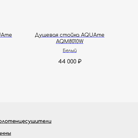
UAme
Душевая стойка AQUAme
AQM8010W
Белый
44 000
₽
олотенцесушители
анны