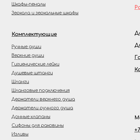
Шкафы-пеналы
Р
Зеркала и зеркальные шкафы
Д
Комплектующие
Д
Ручные души
Верхние души
Г
Гигиенические лейки
К
Душевые штанги
Шланги
Шланговые подключения
Держатели верхнего душа
Держатели ручного душа
Донные клапаны
М
Сифоны для раковины
+7
Изливы