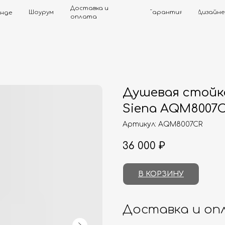
Доставка и
Шоурум
Гарантия
Дизайнерам
Контак
оплата
Душевая стой
Siena AQM8007
Артикул:
AQM8007CR
36 000
₽
В КОРЗИНУ
Доставка и оп