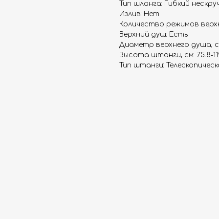
Тип шланга: Гибкий нескр
Излив: Нет
Количество режимов верхн
Верхний душ: Есть
Диаметр верхнего душа, см
Высота штанги, см: 75.8-11
Тип штанги: Телескопическ