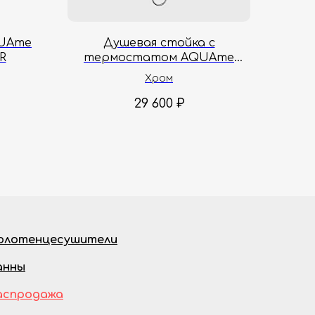
QUAme
Душевая стойка с
R
термостатом AQUAme
Siena AQM8006CR
Хром
29 600
₽
олотенцесушители
анны
аспродажа