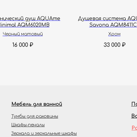
енический душ AQUAme
Душевая система A
inimal AQM6020MB
Savona AQM8411C
Черный матовый
Хром
16 000
₽
33 000
₽
Мебель для ванной
П
В
Тумбы для раковины
Шкафы-пеналы
Р
Зеркала и зеркальные шкафы