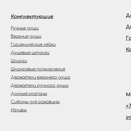
Д
Комплектующие
Д
Ручные души
Верхние души
Г
Гигиенические лейки
К
Душевые штанги
Шланги
Шланговые подключения
Держатели верхнего душа
Держатели ручного душа
Донные клапаны
М
Сифоны для раковины
+7
Изливы
i