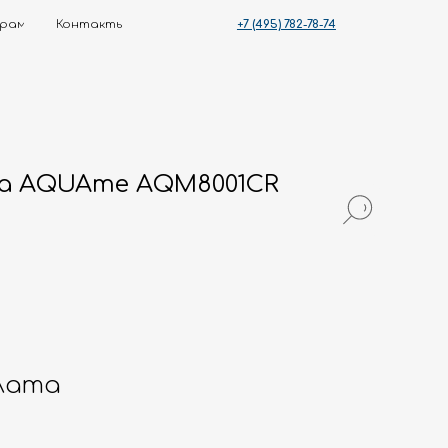
+7 (495) 782-78-74
ты
а AQUAme AQM8001CR
лата