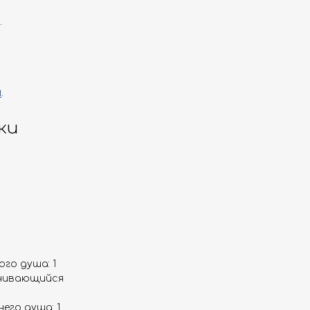
.
и
.
ки
го душа: 1
учивающийся
его душа: 1