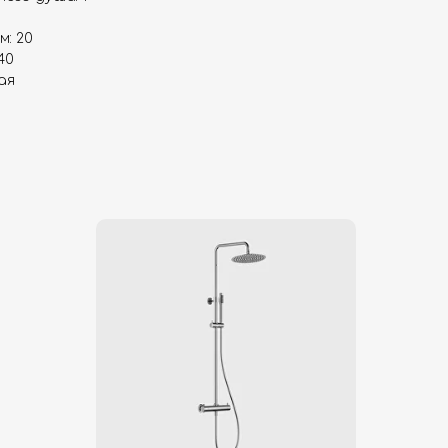
м: 20
40
ая