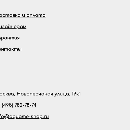
оставка и оплата
изайнерам
арантия
онтакты
осква, Новопесчаная улица, 19к1
 (495) 782-78-74
nfo@aquame-shop.ru