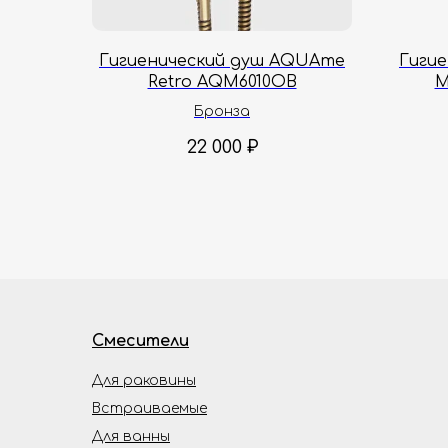
Гигиенический душ AQUAme
Гиги
Retro AQM6010OB
M
Бронза
22 000
₽
Смесители
Для раковины
Встраиваемые
Для ванны