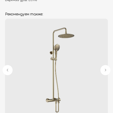
Верхний душ: Есть
Рекомендуем также:
Гарантия
Дизайнерам
Контакты
Доставка и оплата
Москва, Новопесчаная улица, 19к1
+7 (495) 782-78-74
info@aquame-shop.ru
Принимаем звонки и обрабатываем
заказы с понедельника по пятницу