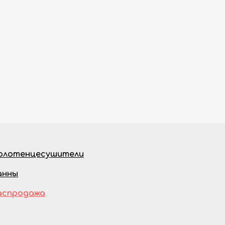
олотенцесушители
анны
аспродажа