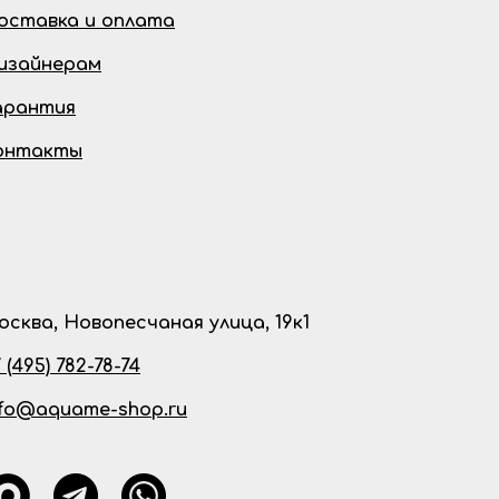
оставка и оплата
изайнерам
арантия
онтакты
осква, Новопесчаная улица, 19к1
 (495) 782-78-74
nfo@aquame-shop.ru