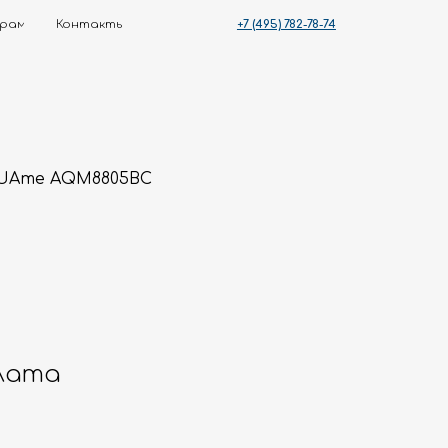
+7 (495) 782-78-74
ты
QUAme AQM8805BC
лата