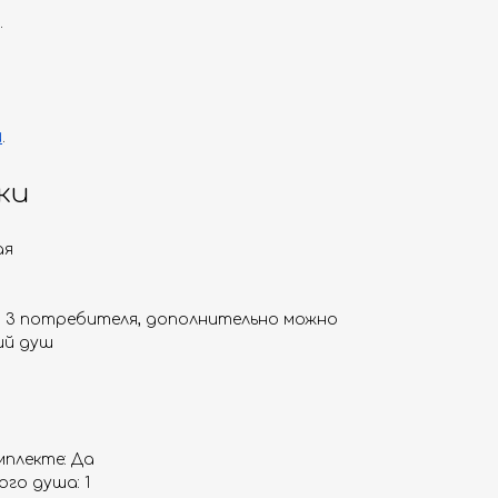
.
и
.
ки
ая
а 3 потребителя, дополнительно можно
ий душ
плекте: Да
го душа: 1