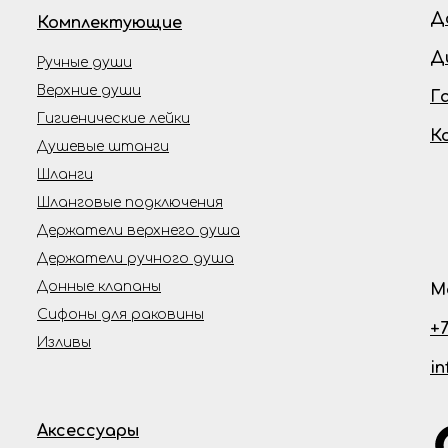
Д
Комплектующие
Д
Ручные души
Верхние души
Г
Гигиенические лейки
К
Душевые штанги
Шланги
Шланговые подключения
Держатели верхнего душа
Держатели ручного душа
Донные клапаны
М
Сифоны для раковины
+7
Изливы
i
Аксессуары