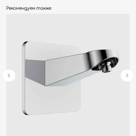
Рекомендуем также:
Гарантия
Дизайнерам
Контакты
Доставка и оплата
Москва, Новопесчаная улица, 19к1
+7 (495) 782-78-74
info@aquame-shop.ru
Принимаем звонки и обрабатываем
заказы с понедельника по пятницу
с 8:00 до 18:00 по Москве.