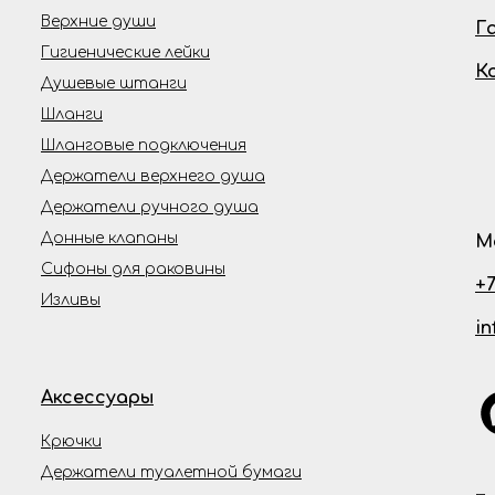
Верхние души
Г
Гигиенические лейки
К
Душевые штанги
Шланги
Шланговые подключения
Держатели верхнего душа
Держатели ручного душа
Донные клапаны
М
Сифоны для раковины
+7
Изливы
i
Аксессуары
Крючки
Держатели туалетной бумаги