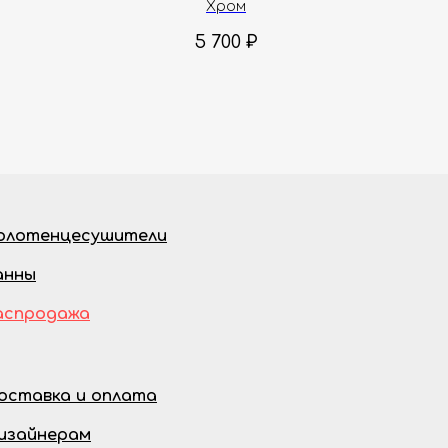
Хром
5 700
₽
олотенцесушители
анны
аспродажа
оставка и оплата
изайнерам