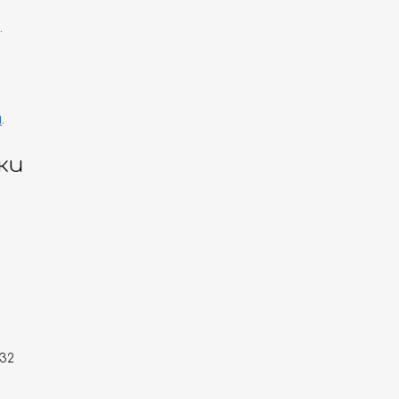
.
и
.
ки
 32