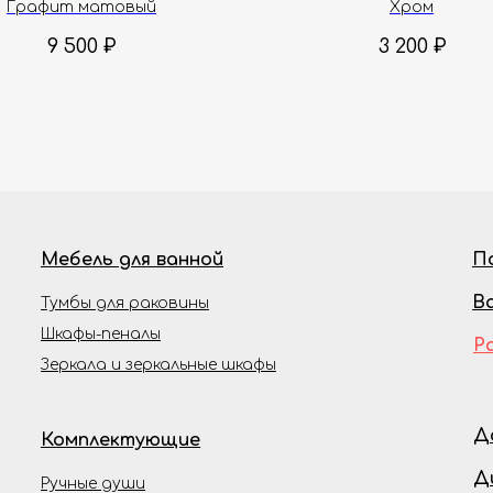
Графит матовый
Хром
9 500
₽
3 200
₽
Мебель для ванной
П
В
Тумбы для раковины
Шкафы-пеналы
Р
Зеркала и зеркальные шкафы
Д
Комплектующие
Д
Ручные души