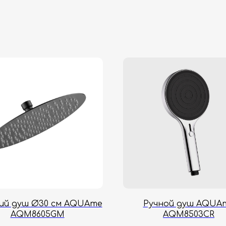
ий душ Ø30 см AQUAme
Ручной душ AQUA
AQM8605GM
AQM8503CR