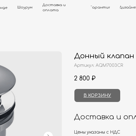
Доставка и
Шоурум
Гарантия
Дизайнерам
Контак
оплата
Донный клапан
Артикул:
AQM7003CR
2 800
₽
В КОРЗИНУ
Доставка и оп
Цены указаны с НДС