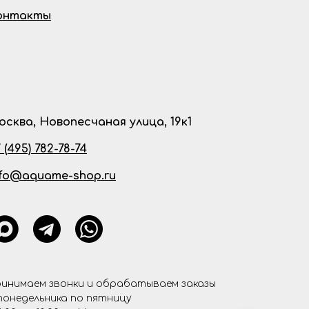
онтакты
осква, Новопесчаная улица, 19к1
 (495) 782-78-74
nfo@aquame-shop.ru
инимаем звонки и обрабатываем заказы
понедельника по пятницу