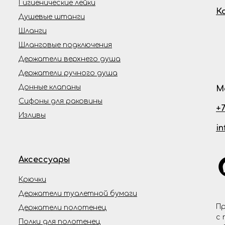
Гигиенические лейки
К
Душевые штанги
Шланги
Шланговые подключения
Держатели верхнего душа
Держатели ручного душа
Донные клапаны
М
Сифоны для раковины
+7
Изливы
i
Аксессуары
Крючки
Держатели туалетной бумаги
Пр
Держатели полотенец
с 
Полки для полотенец