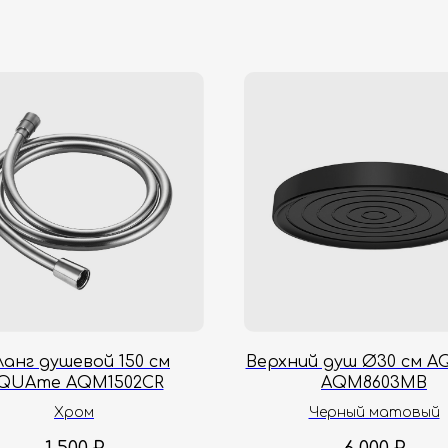
анг душевой 150 см
Верхний душ Ø30 см 
QUAme AQM1502CR
AQM8603MB
Хром
Черный матовый