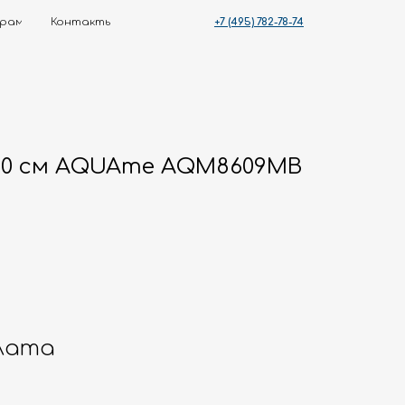
+7 (495) 782-78-74
ты
30 см AQUAme AQM8609MB
лата