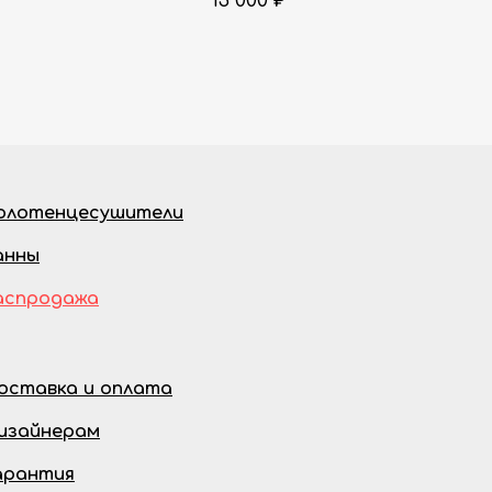
13 000
₽
олотенцесушители
анны
аспродажа
оставка и оплата
изайнерам
арантия