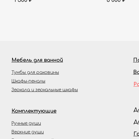
1 500
₽
6 000
₽
Мебель для ванной
П
В
Тумбы для раковины
Шкафы-пеналы
Р
Зеркала и зеркальные шкафы
Д
Комплектующие
Д
Ручные души
Верхние души
Г