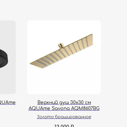
AQUAme
Верхний душ 30х30 см
AQUAme Savona AQM8607BG
Золото брашированное