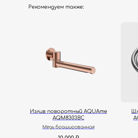
Рекомендуем также:
Излив поворотный AQUAme
Шл
AQM8303BC
A
Медь брашированная