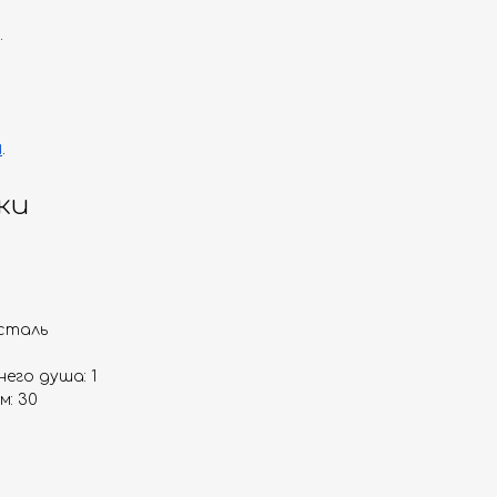
.
и
.
ки
сталь
его душа: 1
м: 30