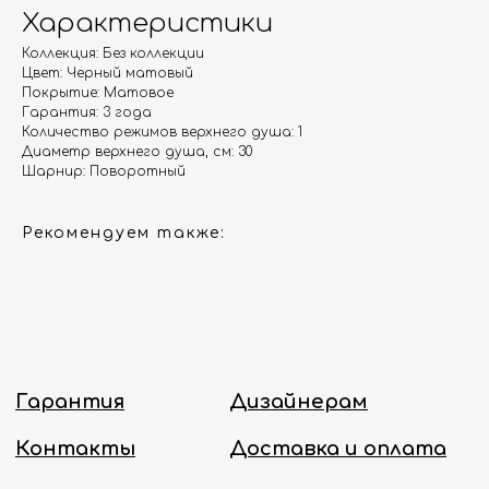
Гарантия
Дизайнерам
Характеристики
Контакты
Доставка и оплата
Коллекция: Без коллекции
Цвет: Черный матовый
Покрытие: Матовое
Москва, Новопесчаная улица, 19к1
Гарантия: 3 года
Количество режимов верхнего душа: 1
+7 (495) 782-78-74
Диаметр верхнего душа, см: 30
Шарнир: Поворотный
info@aquame-shop.ru
Рекомендуем также:
Принимаем звонки и обрабатываем
заказы с понедельника по пятницу
с 8:00 до 18:00 по Москве.
Онлайн-магазин работает 24/7.
Политика конфиденциальности