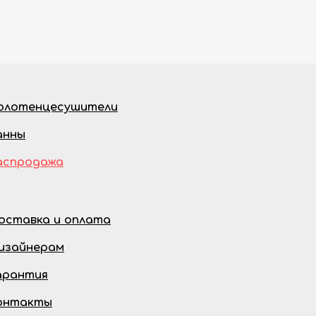
олотенцесушители
анны
аспродажа
оставка и оплата
изайнерам
арантия
онтакты