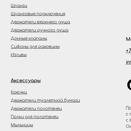
Шланги
Шланговые подключения
Держатели верхнего душа
Держатели ручного душа
Донные клапаны
М
Сифоны для раковины
+7
Изливы
i
Аксессуары
Крючки
Держатели туалетной бумаги
Пр
Держатели полотенец
с 
Полки для полотенец
с 
Мыльницы
Он