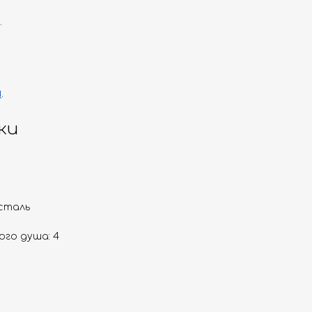
.
и
.
ки
сталь
го душа: 4