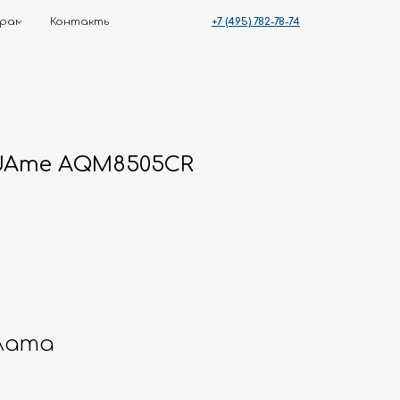
+7 (495) 782-78-74
ты
UAme AQM8505CR
лата