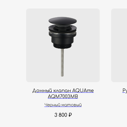
Донный клапан AQUAme
Р
AQM7003MB
Черный матовый
3 800
₽