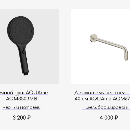
учной душ AQUAme
Держатель верхнего
AQM8503MB
40 см AQUAme AQM8
Черный матовый
Никель брашированн
3 200
₽
4 000
₽