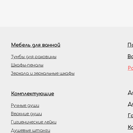
Мебель для ванной
П
В
Тумбы для раковины
Шкафы-пеналы
Р
Зеркала и зеркальные шкафы
Д
Комплектующие
Д
Ручные души
Верхние души
Г
Гигиенические лейки
К
Душевые штанги