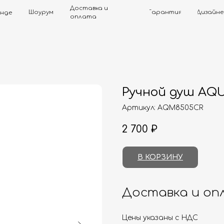
Доставка и
Шоурум
Гарантия
Дизайнерам
Контак
оплата
Ручной душ AQ
Артикул:
AQM8505CR
2 700
₽
В КОРЗИНУ
Доставка и оп
Цены указаны с НДС