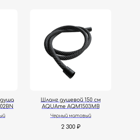
 душа
Шланг душевой 150 см
702BN
AQUAme AQM1503MB
ый
Черный матовый
2 300
₽