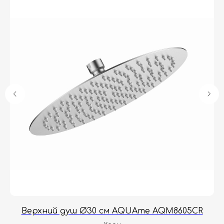
Гарантия
Дизайнерам
Контакты
Доставка и оплата
Москва, Новопесчаная улица, 19к1
+7 (495) 782-78-74
info@aquame-shop.ru
Принимаем звонки и обрабатываем
заказы с понедельника по пятницу
с 8:00 до 18:00 по Москве.
Онлайн-магазин работает 24/7.
Верхний душ Ø30 см AQUAme AQM8605CR