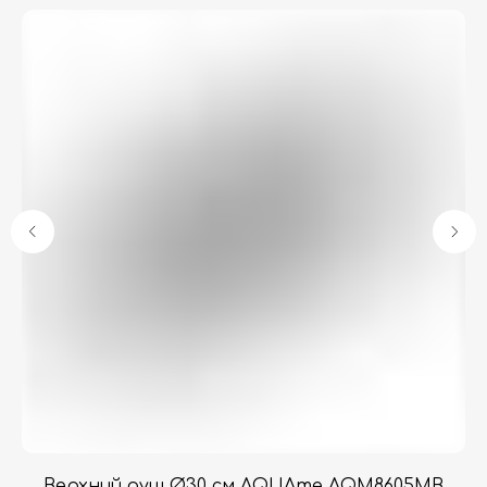
Гарантия
Дизайнерам
Контакты
Доставка и оплата
Москва, Новопесчаная улица, 19к1
+7 (495) 782-78-74
info@aquame-shop.ru
Принимаем звонки и обрабатываем
заказы с понедельника по пятницу
с 8:00 до 18:00 по Москве.
Онлайн-магазин работает 24/7.
Верхний душ Ø30 см AQUAme AQM8605MB