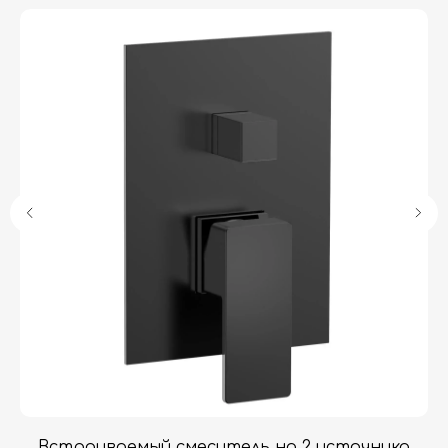
Гарантия
Дизайнерам
Контакты
Доставка и оплата
Москва, Новопесчаная улица, 19к1
+7 (495) 782-78-74
info@aquame-shop.ru
Принимаем звонки и обрабатываем
заказы с понедельника по пятницу
с 8:00 до 18:00 по Москве.
Онлайн-магазин работает 24/7.
Встраиваемый смеситель на 2 источника