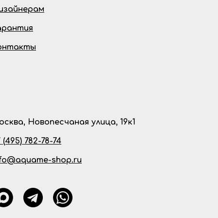
изайнерам
арантия
онтакты
осква, Новопесчаная улица, 19к1
 (495) 782-78-74
nfo@aquame-shop.ru