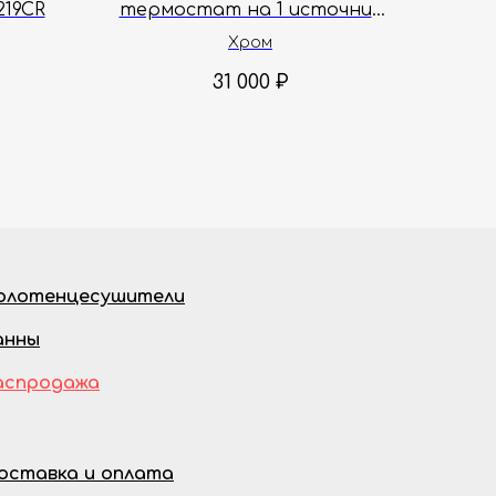
19CR
термостат на 1 источник
AQUAme AQM8810CR с
Хром
регулировкой напора
31 000
₽
олотенцесушители
анны
аспродажа
оставка и оплата