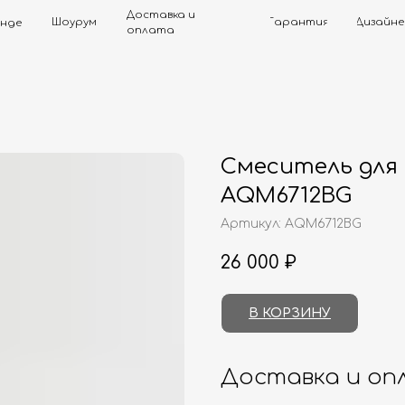
Доставка и
Шоурум
Гарантия
Дизайнерам
Контак
оплата
Смеситель для
AQM6712BG
Артикул:
AQM6712BG
26 000
₽
В КОРЗИНУ
Доставка и оп