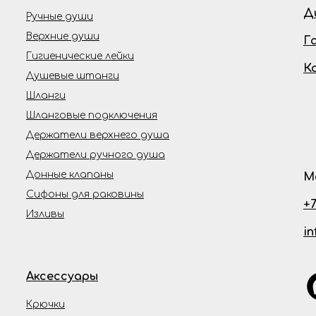
Д
Ручные души
Верхние души
Г
Гигиенические лейки
К
Душевые штанги
Шланги
Шланговые подключения
Держатели верхнего душа
Держатели ручного душа
Донные клапаны
М
Сифоны для раковины
+7
Изливы
i
Аксессуары
Крючки