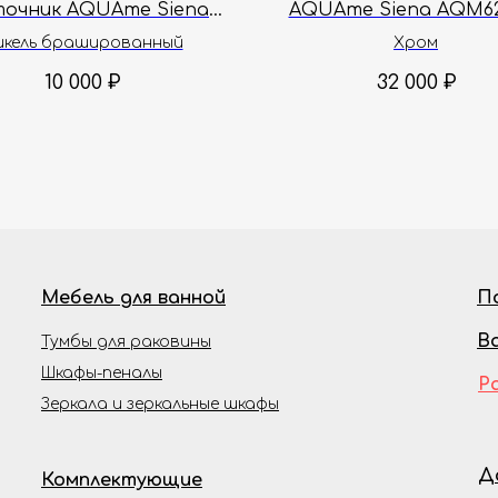
точник AQUAme Siena
AQUAme Siena AQM62
AQM8804BN
икель брашированный
Хром
10 000
₽
32 000
₽
Мебель для ванной
П
В
Тумбы для раковины
Шкафы-пеналы
Р
Зеркала и зеркальные шкафы
Д
Комплектующие