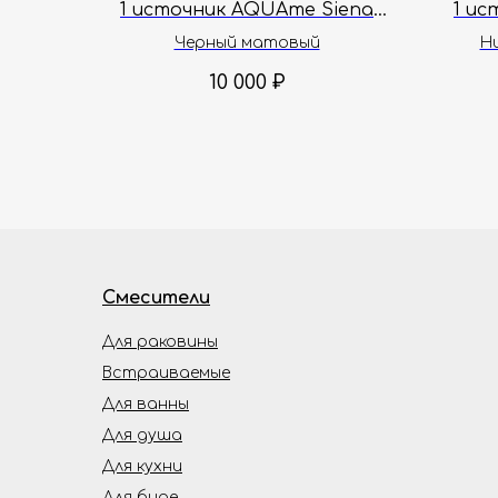
1 источник AQUAme Siena
1 ис
AQM8804MB
Черный матовый
Н
10 000
₽
Смесители
Для раковины
Встраиваемые
Для ванны
Для душа
Для кухни
Для биде