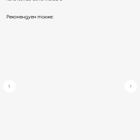
Рекомендуем также:
Гарантия
Дизайнерам
Контакты
Доставка и оплата
Москва, Новопесчаная улица, 19к1
+7 (495) 782-78-74
info@aquame-shop.ru
Принимаем звонки и обрабатываем
заказы с понедельника по пятницу