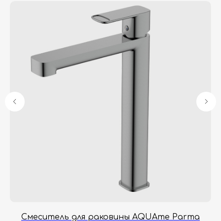
Гарантия
Дизайнерам
Контакты
Доставка и оплата
Москва, Новопесчаная улица, 19к1
+7 (495) 782-78-74
info@aquame-shop.ru
Принимаем звонки и обрабатываем
заказы с понедельника по пятницу
с 8:00 до 18:00 по Москве.
Онлайн-магазин работает 24/7.
Смеситель для раковины AQUAme Parma