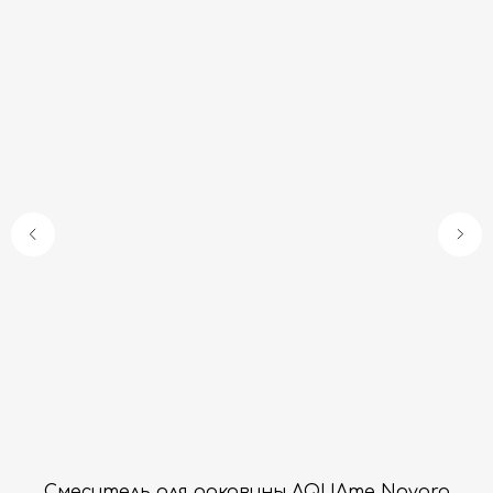
Гарантия
Дизайнерам
Контакты
Доставка и оплата
Москва, Новопесчаная улица, 19к1
+7 (495) 782-78-74
info@aquame-shop.ru
Принимаем звонки и обрабатываем
заказы с понедельника по пятницу
с 8:00 до 18:00 по Москве.
Онлайн-магазин работает 24/7.
Смеситель для раковины AQUAme Novara