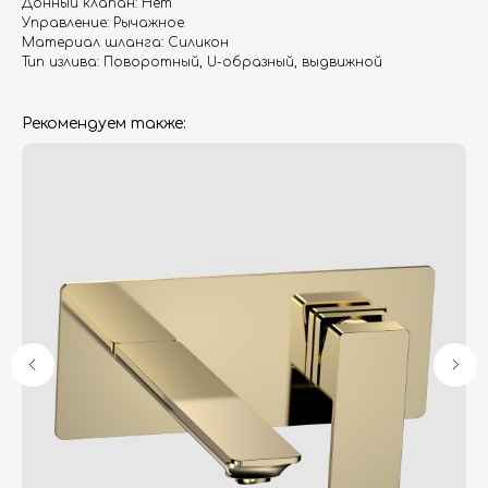
Донный клапан: Нет
Управление: Рычажное
Материал шланга: Силикон
Тип излива: Поворотный, U-образный, выдвижной
Рекомендуем также:
Гарантия
Дизайнерам
Контакты
Доставка и оплата
Москва, Новопесчаная улица, 19к1
+7 (495) 782-78-74
info@aquame-shop.ru