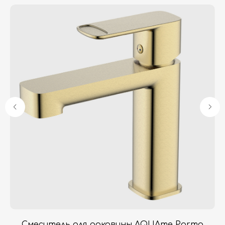
Гарантия
Дизайнерам
Контакты
Доставка и оплата
Москва, Новопесчаная улица, 19к1
+7 (495) 782-78-74
info@aquame-shop.ru
Принимаем звонки и обрабатываем
заказы с понедельника по пятницу
с 8:00 до 18:00 по Москве.
Онлайн-магазин работает 24/7.
Смеситель для раковины AQUAme Parma