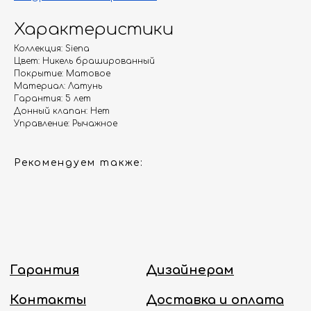
Гарантия
Дизайнерам
Характеристики
Контакты
Доставка и оплата
Коллекция: Siena
Цвет: Никель брашированный
Покрытие: Матовое
Москва, Новопесчаная улица, 19к1
Материал: Латунь
Гарантия: 5 лет
+7 (495) 782-78-74
Донный клапан: Нет
info@aquame-shop.ru
Управление: Рычажное
Рекомендуем также:
Принимаем звонки и обрабатываем
заказы с понедельника по пятницу
с 8:00 до 18:00 по Москве.
Онлайн-магазин работает 24/7.
Политика конфиденциальности