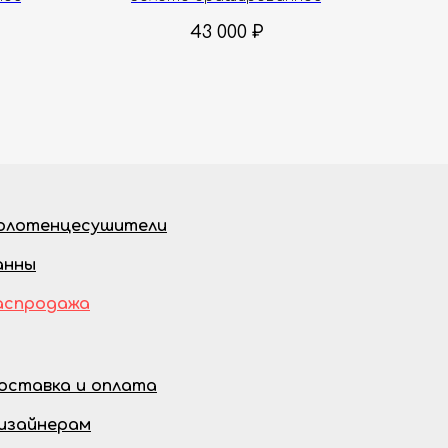
43 000
₽
олотенцесушители
анны
аспродажа
оставка и оплата
изайнерам