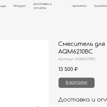
Доставка и
Шоурум
Гарантия
Дизайнерам
Контак
оплата
Смеситель для
AQM6210BC
Артикул:
AQM6210BC
13 500
₽
В КОРЗИНУ
Доставка и оп