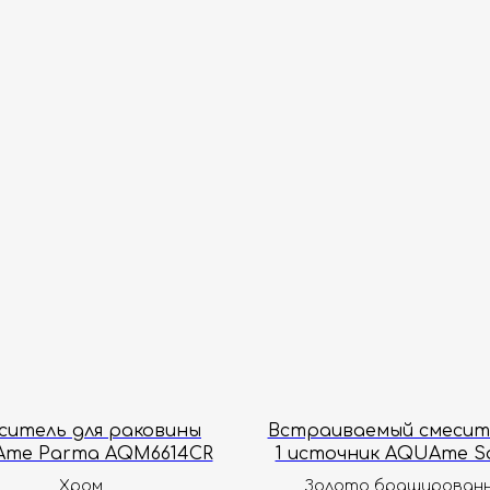
ситель для раковины
Встраиваемый смесит
me Parma AQM6614CR
1 источник AQUAme S
AQM8807BG
Хром
Золото браширован