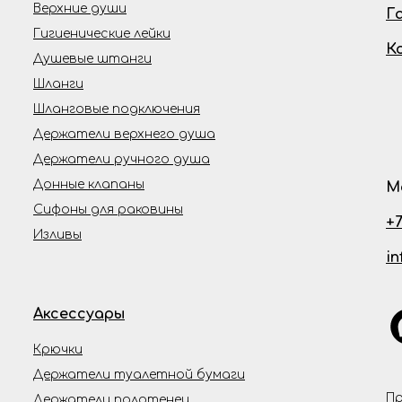
Верхние души
Г
Гигиенические лейки
К
Душевые штанги
Шланги
Шланговые подключения
Держатели верхнего душа
Держатели ручного душа
Донные клапаны
М
Сифоны для раковины
+7
Изливы
i
Аксессуары
Крючки
Держатели туалетной бумаги
Пр
Держатели полотенец