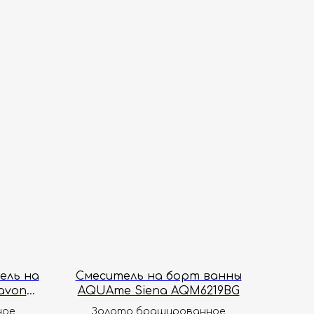
ель на
Смеситель на борт ванны
avona
AQUAme Siena AQM6219BG
ное
Золото брашированное