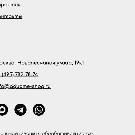
арантия
онтакты
осква, Новопесчаная улица, 19к1
 (495) 782-78-74
nfo@aquame-shop.ru
инимаем звонки и обрабатываем заказы