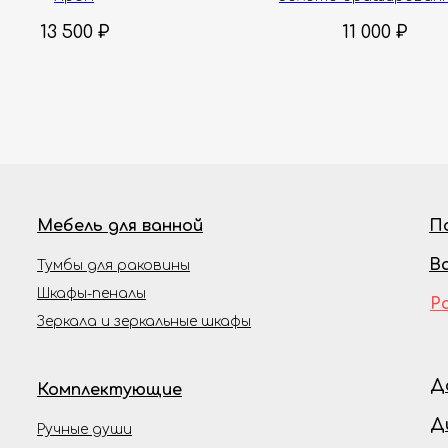
13 500
₽
11 000
₽
Мебель для ванной
П
В
Тумбы для раковины
Шкафы-пеналы
Р
Зеркала и зеркальные шкафы
Д
Комплектующие
Д
Ручные души