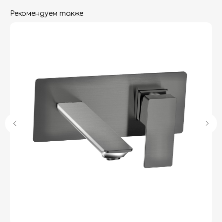
Рекомендуем также:
Гарантия
Дизайнерам
Контакты
Доставка и оплата
Москва, Новопесчаная улица, 19к1
+7 (495) 782-78-74
info@aquame-shop.ru
Принимаем звонки и обрабатываем
заказы с понедельника по пятницу
с 8:00 до 18:00 по Москве.